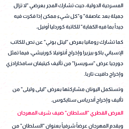
المسرحية الدولية، حيث تشارك المجر بعرضي "لا تزال
جميلة بعد عاصفة" و"كل شيء ممكن إذا فكرت فيه
جيداً بما فيه الكفاية" للكاتبة كوردليا أونيل.
كما تشارك رومانيا بعرض "ليتل بوني" عن نص للكاتب
الإسباني باكو بيزيرا وإخراج أنتونيلا كورنيشي، فيما تمثل
جورجيا عرض "سويسرا" من تأليف كيتيفان سامخارادزي
وإخراج دافيت تاربا.
وتستكمل اليونان مشاركتها بعرض "ليلى وليلى" من
تأليف وإخراج أندرياس ستايكوس.
العرض القطري "السلطان" ضيف شرف المهرجان
ويقدم المهرجان عرضاً شرفياً بعنوان "السلطان" من