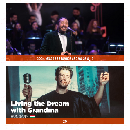
19_2024-638435516982365796-236
20