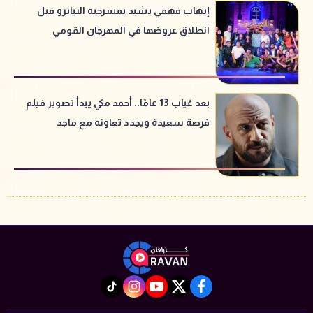
إيهاب فهمي يشيد بمسرحية التياترو قبل
انطلاق عروضها في المهرجان القومي
للمسرح
بعد غياب 13 عامًا.. أحمد مكي يبدأ تصوير فيلم
فرصة سعيدة ويجدد تعاونه مع ماجد
الكدواني
instagram
tiktok
youtube
twitter
facebook