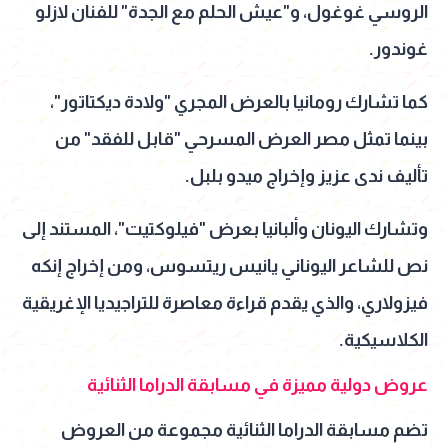
الروسي غوغول، و"عيش الحلم مع الجدة" للفنان لازلو
غوندور.
كما تشارك رومانيا بالعرض المجري "ولادة ديكتاتور"،
بينما تمثل مصر العرض المسرحي "قابل للفقد" من
تأليف ندى عزيز وإخراج ميدو بلبل.
وتشارك اليونان وألبانيا بعرض "فيلوكتيت"، المستند إلى
نص للشاعر اليوناني يانيس ريتسوس، ومن إخراج إنكه
فيزولاري، والذي يقدم قراءة معاصرة للتراجيديا الإغريقية
الكلاسيكية.
عروض دولية مميزة في مسابقة الدراما الثنائية
تضم مسابقة الدراما الثنائية مجموعة من العروض