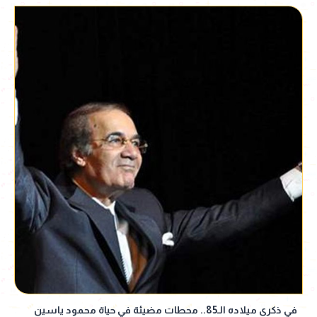
في ذكرى ميلاده الـ85.. محطات مضيئة في حياة محمود ياسين