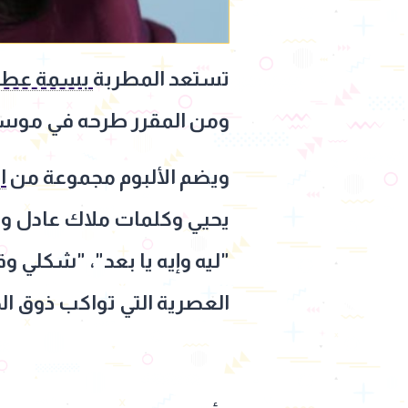
تستعد المطربة
بسمة عطا
ومن المقرر طرحه في موسم صي
ويضم الألبوم مجموعة من
ا
يحيي وكلمات ملاك عادل وأغ
"ليه وإيه يا بعد"، "شكلي وق
العصرية التي تواكب ذوق ا