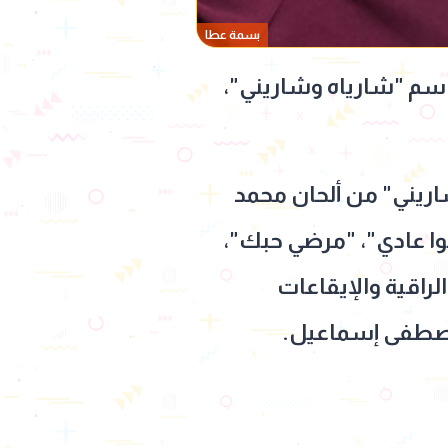
بسمة عطا
اسم "شارياه وشاريني"،
اريني" من ألحان محمد
وا عادي"، "مرضي حبك"،
لراقية والإيقاعات
 مصطفى إسماعيل.