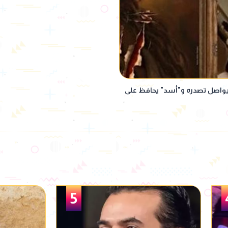
دات رابع أيام عيد الأضحى.. "7DOGS" يواصل تصدره و"أسد" يحافظ على
6