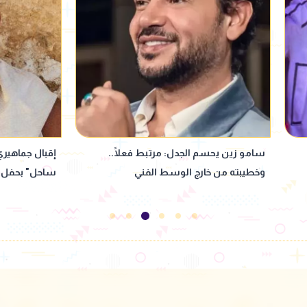
إقبال جماهيري ضخم على أولى فعاليات "يلا
رامي وحيد لـ 
ساحل" بحفل عمرو دياب
"عالم كليرمونت
من 100 ممثل