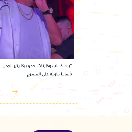
".. حمو بيكا يثير الجدل
سامو زين يحسم الجدل: مرتبط فعلًا..
 المسرح
وخطيبته من خارج الوسط الفني