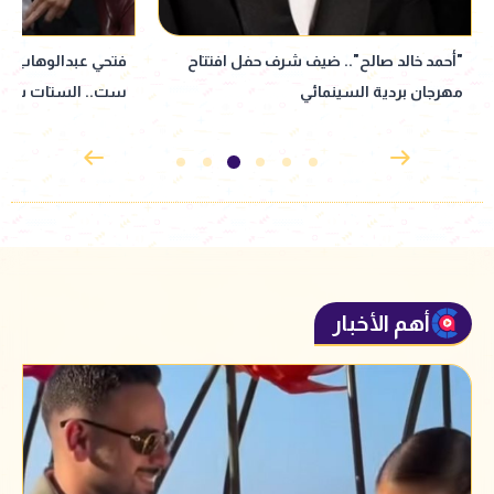
فتحي عبدالوهاب: بحمد ربنا إنه مخلقنيش
رامي وحيد في حوار 
ست.. الستات شايلة جبال
المصري في أمريكا 
اللكنة وعاداتهم
أهم الأخبار