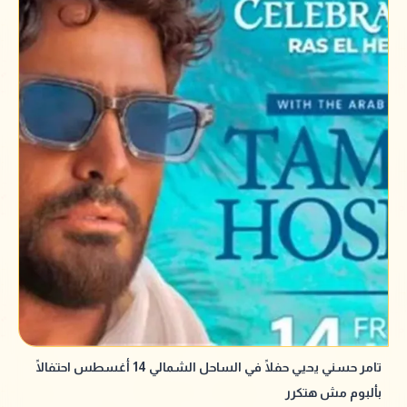
تامر حسني يحيي حفلًا في الساحل الشمالي 14 أغسطس احتفالًا
بألبوم مش هتكرر