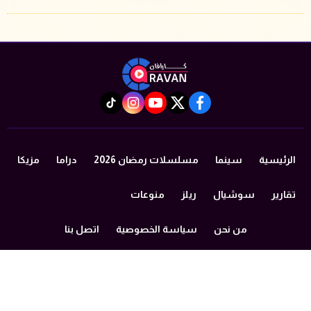
instagram
tiktok
youtube
twitter
facebook
الرئيسية
سينما
مسلسلات رمضان 2026
دراما
مزيكا
تقارير
سوشيال
ريلز
منوعات
من نحن
سياسة الخصوصية
اتصل بنا
©2024 caravan All Rights Reserved.
Powered by