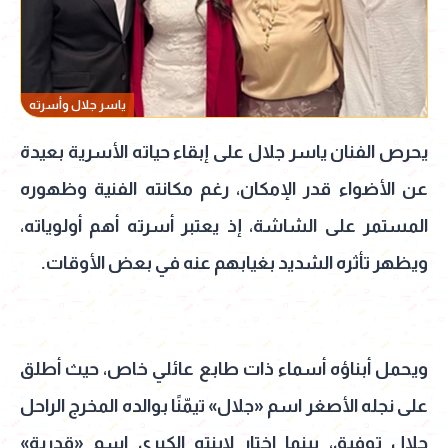
ياسر جلال وأسرته
يحرص الفنان ياسر جلال على إبقاء حياته الأسرية بعيدة
عن الأضواء قدر الإمكان، رغم مكانته الفنية وظهوره
المستمر على الشاشة، إذ يعتبر أسرته أهم أولوياته،
ويظهر تأثره الشديد بغيابهم عنه في بعض الأوقات.
ويحمل أبناؤه أسماء ذات طابع عائلي خاص، حيث أطلق
على نجله الأصغر اسم «جلال» تيمّنًا بوالده المخرج الراحل
جلال توفيق، بينما اختار لابنته الكبرى اسم «قدرية»