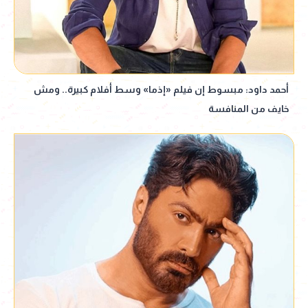
أحمد داود: مبسوط إن فيلم «إذما» وسط أفلام كبيرة.. ومش
خايف من المنافسة