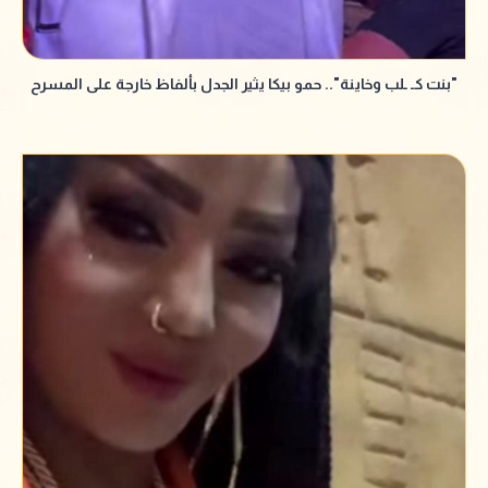
"بنت كـ ـلب وخاينة".. حمو بيكا يثير الجدل بألفاظ خارجة على المسرح