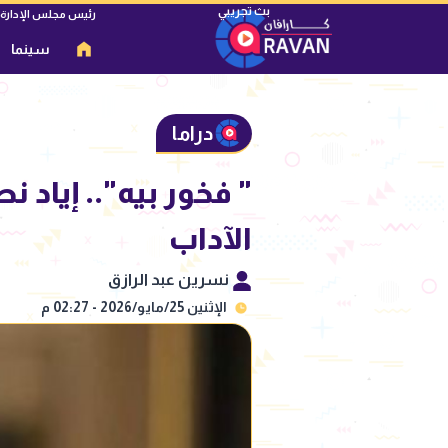
رئيس مجلس الإدارة
سينما
دراما
" فخور بيه".. إياد 
الآداب
نسرين عبد الرازق
الإثنين 25/مايو/2026 - 02:27 م