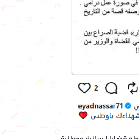
وله قضايا إنسانية ووطنية