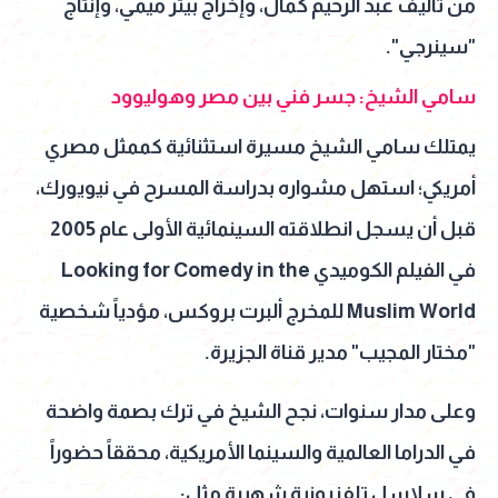
من تأليف عبد الرحيم كمال، وإخراج بيتر ميمي، وإنتاج
"سينرجي".
سامي الشيخ: جسر فني بين مصر وهوليوود
يمتلك سامي الشيخ مسيرة استثنائية كممثل مصري
أمريكي؛ استهل مشواره بدراسة المسرح في نيويورك،
قبل أن يسجل انطلاقته السينمائية الأولى عام 2005
في الفيلم الكوميدي Looking for Comedy in the
Muslim World للمخرج ألبرت بروكس، مؤدياً شخصية
"مختار المجيب" مدير قناة الجزيرة.
وعلى مدار سنوات، نجح الشيخ في ترك بصمة واضحة
في الدراما العالمية والسينما الأمريكية، محققاً حضوراً
في سلاسل تلفزيونية شهيرة مثل: