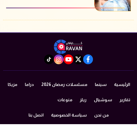
instagram
tiktok
youtube
twitter
facebook
الرئيسية
سينما
مسلسلات رمضان 2026
دراما
مزيكا
تقارير
سوشيال
ريلز
منوعات
من نحن
سياسة الخصوصية
اتصل بنا
©2024 caravan All Rights Reserved.
Powered by