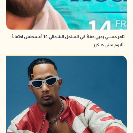
تامر حسني يحيي حفلًا في الساحل الشمالي 14 أغسطس احتفالًا
بألبوم مش هتكرر