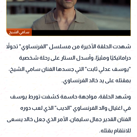
سامي الشيخ
شهدت الحلقة الأخيرة من مسلسل "الفرنساوي" تحولاً
دراماتيكيًا ومثيرًا، وأسدل الستار على رحلة شخصية
"يوسف عدلي ثابت" التي جسدها الفنان سامي الشيخ،
بمقتله على يد خالد الفرنساوي.
وشهد الحلقة، مواجهة حاسمة كشفت تورط يوسف
في اغتيال والد الفرنساوي "الديب" الذي لعب دوره
الفنان القدير جمال سليمان، الأمر الذي جعل خالد يسعى
للانتقام بقتله.