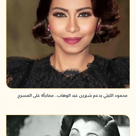
محمود الليثي يدعم شيرين عبد الوهاب.. مفاجأة على المسرح