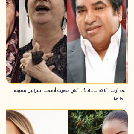
بعد أزمة "أنا كذاب.. لأ لأ".. أغانٍ مصرية أتُهمت إسرائيل بسرقة
ألحانها