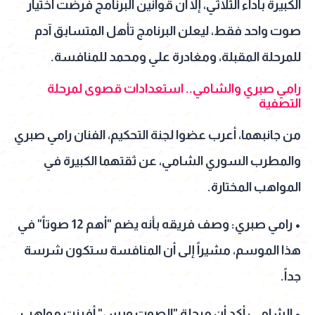
الكبيرة بأداء الثلاثي، إلا أن قوانين البرنامج فرضت اختيار
صوت واحد فقط، ليعلن البرنامج تأهل المتسابق آدم
للمرحلة المقبلة، ومغادرة علي ومحمد للمنافسة.
رامي صبري والشامي.. استعدادات قصوى لمرحلة
التصفية
من جانبهما، أعرب عضوا لجنة التحكيم، الفنان رامي صبري
والمطرب السوري الشامي، عن ثقتهما الكبيرة في
المواهب المختارة.
• رامي صبري: وصف فريقه بأنه يضم "أهم 12 صوتاً" في
هذا الموسم، مشيراً إلى أن المنافسة ستكون شرسة
جداً.
• الشامي: أكد أن مرحلة "الصوت وبس" أفرزت مواهب