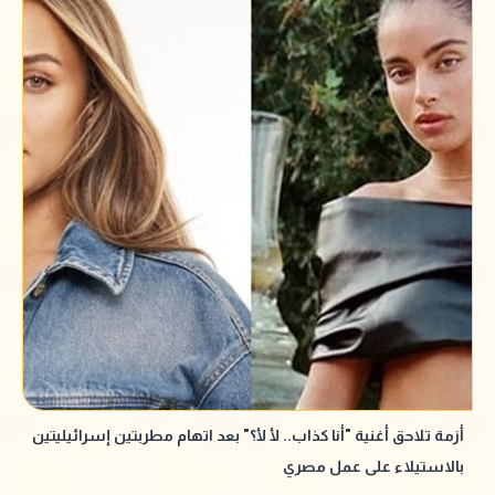
أزمة تلاحق أغنية "أنا كذاب.. لأ لأ؟" بعد اتهام مطربتين إسرائيليتين
بالاستيلاء على عمل مصري