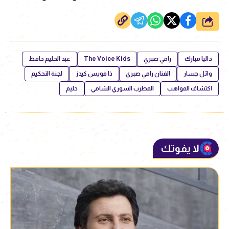
شارك
داليا مبارك
رامي صبري
The Voice Kids
عبد الحليم حافظ
وائل جسار
الفنان رامي صبري
ذا فويس كيدز
لجنة التحكيم
اكتشاف المواهب
المطرب السوري الشامي
حليم
لا يفوتك