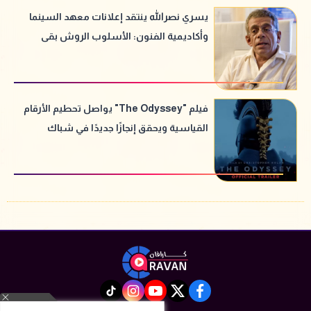
يسري نصرالله ينتقد إعلانات معهد السينما
وأكاديمية الفنون: الأسلوب الروش بقى
قديم
فيلم "The Odyssey" يواصل تحطيم الأرقام
القياسية ويحقق إنجازًا جديدًا في شباك
التذاكر
instagram
tiktok
youtube
twitter
facebook