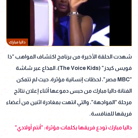
داليا مبارك
شهدت الحلقة الأخيرة من برنامج اكتشاف المواهب "ذا
فويس كيدز" (The Voice Kids)، المذاع عبر شاشة
"MBC مصر"، لحظات إنسانية مؤثرة، حيث لم تتمكن
الفنانة داليا مبارك من حبس دموعها أثناء إعلان نتائج
مرحلة "المواجهة"، والتي انتهت بمغادرة اثنين من أعضاء
فريقها للمنافسة.
داليا مبارك تودع فريقها بكلمات مؤثرة: "أنتم أولادي"