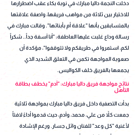
دخلت النجمة داليا مبارك في نوبة بكاء عقب اضطرارها
للاختيار بين ثلاثة من مواهب فريقها، واصفة علاقتها
بالمتسابقين بأنها "علاقة أم بأبنائها". وقالت مبارك في
رسالة وداع غلبت عليها العاطفة: "أنا آسفة جداً.. شكراً
لكم، استمروا في طريقكم ولا تتوقفوا"، مؤكدة أن
صعوبة المواجهة تكمن في التعلق الشديد الذي
يجمعها بالفريق خلف الكواليس.
نتائج مواجهة فريق داليا مبارك: "آدم" يخطف بطاقة
التأهل
بدأت التصفية داخل فريق داليا مبارك بمواجهة ثلاثية
جمعت كلاً من علي، محمد، وآدم، حيث قدموا أداءً لافتاً
لأغنية "كل وعد" للفنان وائل جسار. ورغم الإشادة