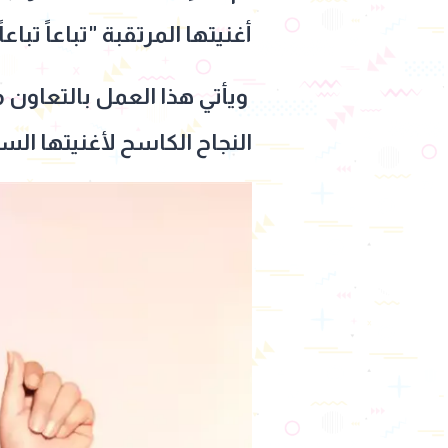
أغنيتها المرتقبة "تباعاً تباعاً" 
النجاح الكاسح لأغنيتها ا