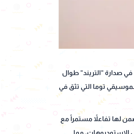
واجدها في صدارة "التريند" طوال
لموسيقي توما التي تثق في
ن لها تفاعلاً مستمراً مع
 الاستوديوهات، مما