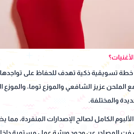
لأغنيات؟
تبع شيرين في صيف 2026 خطة تسويقية ذكية تهدف للحفاظ على ت
 الملحن عزيز الشافعي والموزع توما، والموزع ا
ديدة والمختلفة.
لبوم الكامل لصالح الإصدارات المنفردة، مما يضم
كشفت المصادر عن وجود ورشة عمل مستمرة داخل