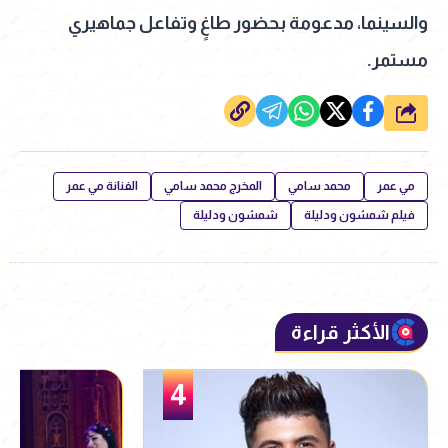
والسينما، مدعومة بحضور طاغٍ وتفاعل جماهيري
مستمر.
شارك
مي عمر
محمد سامي
المخرج محمد سامي
الفنانة مي عمر
فيلم شمشون ودليلة
شمشون ودليلة
الأكثر قراءة
5