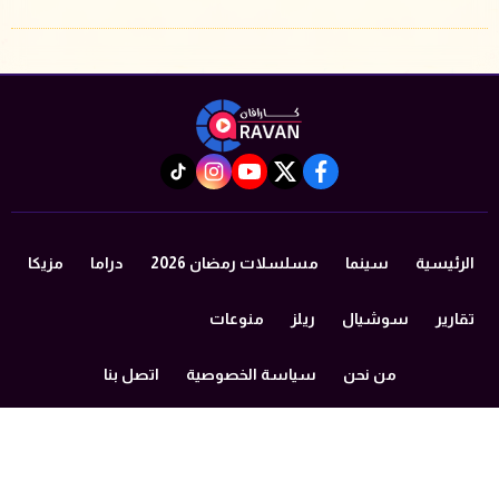
instagram
tiktok
youtube
twitter
facebook
الرئيسية
سينما
مسلسلات رمضان 2026
دراما
مزيكا
تقارير
سوشيال
ريلز
منوعات
من نحن
سياسة الخصوصية
اتصل بنا
©2024 caravan All Rights Reserved.
Powered by