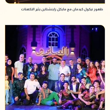
ظهور نيكول كيدمان مع مايكل راينشتاين يثير التكهنات