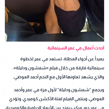
آحدث أعمال مي عمر السينمائية
بعيداً عن أجواء العطلة، تستعد مي عمر لخطوة
سينمائية فارقة من خلال فيلم «شمشون ودليلة»،
والذي يشهد تعاونها الأول مع النجم أحمد العوضي.
ويجمع “شمشون ودليلة” لأول مرة مي عمر وأحمد
العوضي، وينتمي الفيلم لفئة الأكشن كوميدي، وتؤدي
مي عمر دور مركب يمزج بين الأبعاد الدرامية والكوميدية،