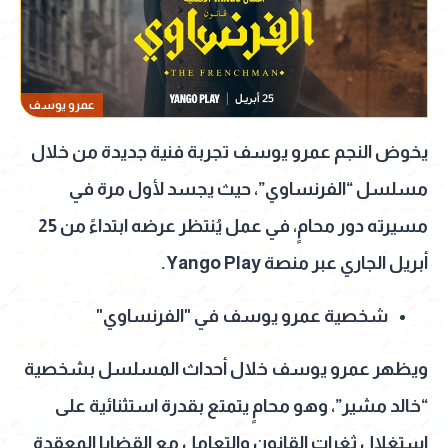
عمرو يوسف
يخوض النجم عمرو يوسف تجربة فنية جديدة من خلال
مسلسل “الفرنساوي”، حيث يجسد لأول مرة في
مسيرته دور محامٍ، في عمل يُنتظر عرضه ابتداءً من 25
أبريل الجاري عبر منصة Yango Play.
شخصية عمرو يوسف في "الفرنساوي"
ويظهر عمرو يوسف خلال أحداث المسلسل بشخصية
“خالد مشير”، وهو محامٍ يتمتع بقدرة استثنائية على
استغلال ثغرات القانون والتعامل مع القضايا المعقدة