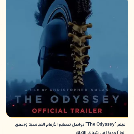
فيلم "The Odyssey" يواصل تحطيم الأرقام القياسية ويحقق
إنجازًا جديدًا في شباك التذاكر