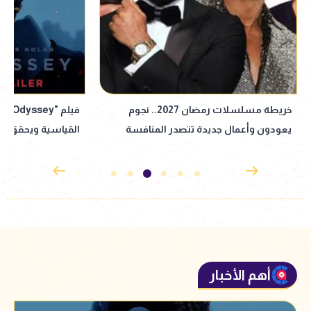
فيلم "The Odyssey" يواصل تحطيم الأرقام
وفاء مكي: كرست حي
القياسية ويحقق إنجازًا جديدًا في شباك
رجل غريب حياتنا
التذاكر
أهم الأخبار