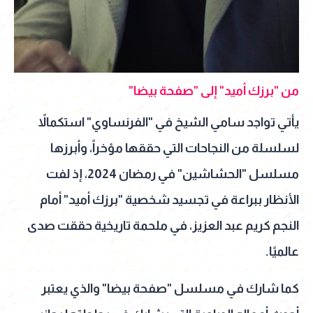
من "برزك أميد" إلى "صفحة بيضا"
يأتي تواجد سامي الشيخ في "الفرنساوي" استكمالاً
لسلسلة من النجاحات التي حققها مؤخراً، وأبرزها
مسلسل "الحشاشين" في رمضان 2024، إذ لفت
الأنظار ببراعة في تجسيد شخصية "برزك أميد" أمام
النجم كريم عبد العزيز، في ملحمة تاريخية حققت صدى
عالميًا.
كما شارك في مسلسل "صفحة بيضا" والذي يعتبر