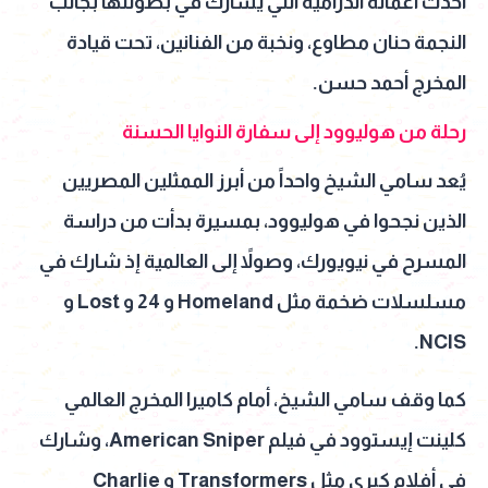
أحدث أعماله الدرامية التي يشارك في بطولتها بجانب
النجمة حنان مطاوع، ونخبة من الفنانين، تحت قيادة
المخرج أحمد حسن.
رحلة من هوليوود إلى سفارة النوايا الحسنة
يُعد سامي الشيخ واحداً من أبرز الممثلين المصريين
الذين نجحوا في هوليوود، بمسيرة بدأت من دراسة
المسرح في نيويورك، وصولاً إلى العالمية إذ شارك في
مسلسلات ضخمة مثل Homeland و 24 و Lost و
NCIS.
كما وقف سامي الشيخ، أمام كاميرا المخرج العالمي
كلينت إيستوود في فيلم American Sniper، وشارك
في أفلام كبرى مثل Transformers و Charlie