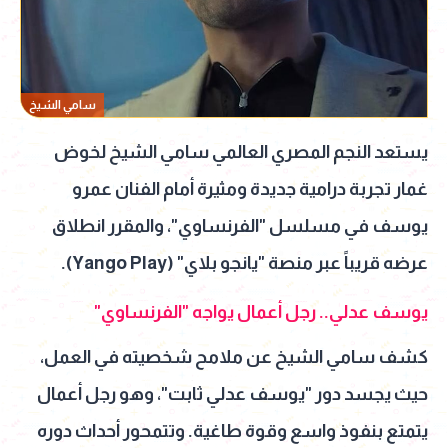
سامي الشيخ
يستعد النجم المصري العالمي سامي الشيخ لخوض
غمار تجربة درامية جديدة ومثيرة أمام الفنان عمرو
يوسف في مسلسل "الفرنساوي"، والمقرر انطلاق
عرضه قريباً عبر منصة "يانجو بلاي" (Yango Play).
يوسف عدلي.. رجل أعمال يواجه "الفرنساوي"
كشف سامي الشيخ عن ملامح شخصيته في العمل،
حيث يجسد دور "يوسف عدلي ثابت"، وهو رجل أعمال
يتمتع بنفوذ واسع وقوة طاغية. وتتمحور أحداث دوره