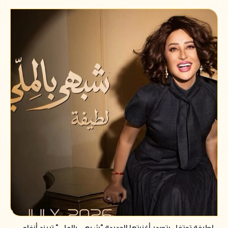
لطيفة تحتفل بتصدر أغنيتها الجديدة "شبهي بالملي" تريند أنغامي