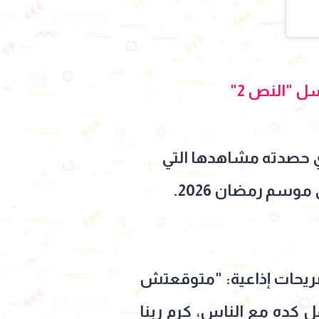
ل "النص 2"
لذي حصدته مشاهدها التي
صريحات إذاعية: "متوقعتش
ل كده مع الناس، كرم ربنا