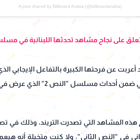
A post shared by Billboard Arabia (@billboardarabia)
تعلق على نجاح مشاهد تحدثها اللبنانية في مسلس
 أعربت عن فرحتها الكبيرة بالتفاعل الإيجابي ا
سلسل "النص 2" الذي عرض في موسم رمضان 2026.
هذه المشاهد التي تصدرت التريند، وذلك في ت
ني في "النص الثاني"، ولا كنت متخيلة أنه هيعم