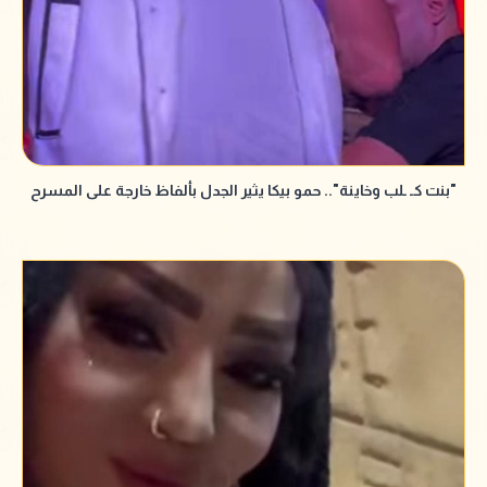
"بنت كـ ـلب وخاينة".. حمو بيكا يثير الجدل بألفاظ خارجة على المسرح