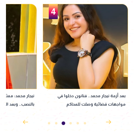
5
نيجار محمد: ممثل عرفني على المتهم
نبيلة عبيد تعود إ
بالنصب.. وبعد الأزمة انسحب| خاص
إذاعي جديد مأخوذ ع
القدوس