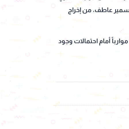
سمير عاطف، من إخراج
ارباً أمام احتمالات وجود