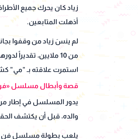
زياد كان يحرك جميع الأطر
أذهلت المتابعين.
من 10 ملايين، تقديراً 
استمرت علاقته بـ "مي" كشر
قصة وأبطال مسلسل «فن 
يدور المسلسل في إطار من ا
والده، قبل أن يكتشف الحقا
يلعب بطولة مسلسل فن الح