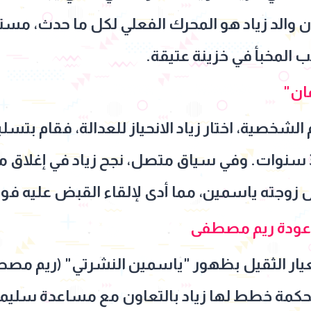
أن والد زياد هو المحرك الفعلي لكل ما حدث، مستغ
 المخبأ في خزينة عتيقة.
ان"
شخصية، اختار زياد الانحياز للعدالة، فقام بتسل
ليتلقى الأب حكماً بالسجن 3 سنوات. وفي سياق متصل، نجح زياد ف
زوجته ياسمين، مما أدى لإلقاء القبض عليه فوراً
وعودة ريم مصطفى
يار الثقيل بظهور "ياسمين النشرتي" (ريم مصط
 محكمة خطط لها زياد بالتعاون مع مساعدة سلي