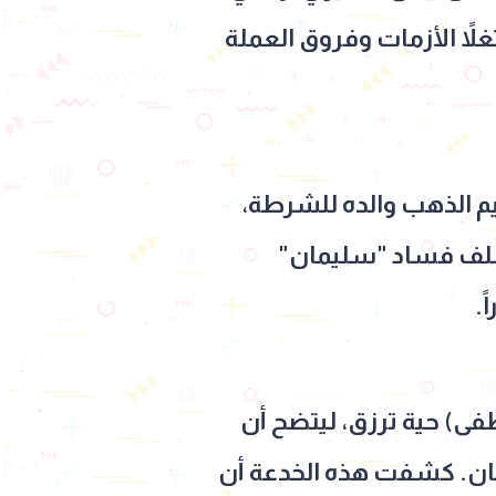
لاً الأزمات وفروق العملة
يم الذهب والده للشرطة،
ي إغلاق ملف فساد "سليمان"
.
فى) حية ترزق، ليتضح أن
مان. كشفت هذه الخدعة أن