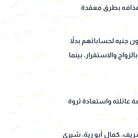
هدافه بطرق معقدة
ن وقفوا بجانبه؛ حيث فاجأ "سيد وصفية وتامر" بتحويل 15 مليون جنيه لحساباتهم بدلاً
الزواج والاستقرار، بينما
 عائلته واستعادة ثروة
يف، كمال أبو رية، شيري