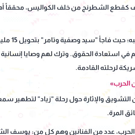
اف كقطع الشطرنج من خلف الكواليس، محققاً أ
لم ينسَ زياد م
لدورهم في استعادة الحقوق. وترك لهم وصايا إنسانية ب
يكة لرحلته القادمة.
الحرب»
لتشويق والإثارة حول رحلة "زياد" لتطهير سمعة
ئق المرة.
رب، عدد من الفنانين وهم كل من: يوسف الشر