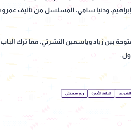
براهيم، ودنيا سامي، المسلسل من تأليف عمرو 
حة بين زياد وياسمين النشرتي، مما ترك الباب مو
ول.
لشريف
الحلقة الأخيرة
ريم مصطفى