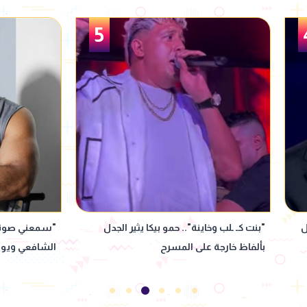
6
"سمعني صوتك".. تعاون جديد بين عزيز
فرح يوسف تكش
الشافعي ويونس مرسي
"موعد مع ال