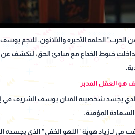
ب” الحلقة الأخيرة والثلاثون، للنجم يوسف ال
داخلت خيوط الخداع مع مبادئ الحق، لتكشف عن ا
ية.
ف هو العقل المدبر
" الذي يجسد شخصيته الفنان يوسف الشريف في إخ
لسعادة المؤقتة.
ي لـ زياد هوية "اللهو الخفي" الذي يجسده ال