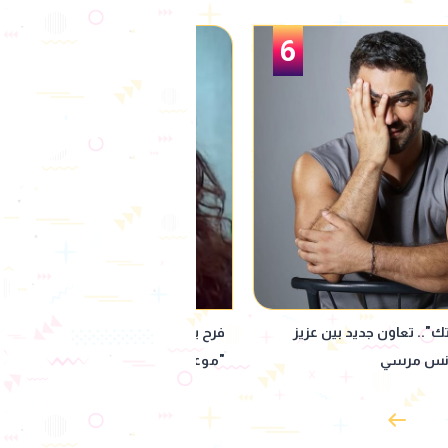
1
ف نصيحة خالد صالح لها في
محمد كارتر يحتفل بعيد ميلاد زوجته ش
وحوش"
سيف