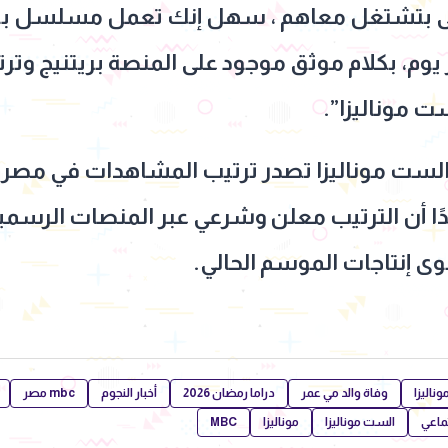
للى بتشتغل معاهم ، سهل إنك تعمل مسلسل 
 يوم، بكلام موثق موجود على المنصة بريتنيج و
 موناليزا”.
لست موناليزا تصدر ترتيب المشاهدات في مصر و
وحتى الحلقة 14، مؤكدًا أن الترتيب معلن وشرعي عبر المنصات ا
ى إنتاجات الموسم الحالي.
اليزا
وفاة والد مي عمر
دراما رمضان 2026
أخبار النجوم
mbc مصر
ماعي
الست موناليزا
موناليزا
MBC