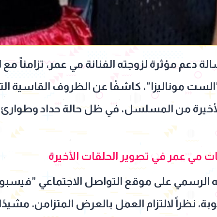
 دعم مؤثرة لزوجته الفنانة مي عمر، تزامناً مع ا
ست موناليزا"، كاشفًا عن الظروف القاسية الت
أخيرة من المسلسل، في ظل حالة حداد وطوارئ ف
ي عمر في تصوير الحلقات الأخيرة
الرسمي على موقع التواصل الاجتماعي "فيسبوك"،
، نظراً لالتزام العمل بالعرض المتزامن، مشيدًا