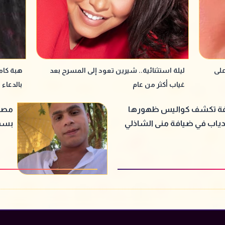
على
ليلة استثنائية.. شيرين تعود إلى المسرح بعد
هبة كام
غياب أكثر من عام
بالدعاء 
فة تكشف كواليس ظهورها
مصطف
دياب في ضيافة منى الشاذلي
بسمة
أوضة