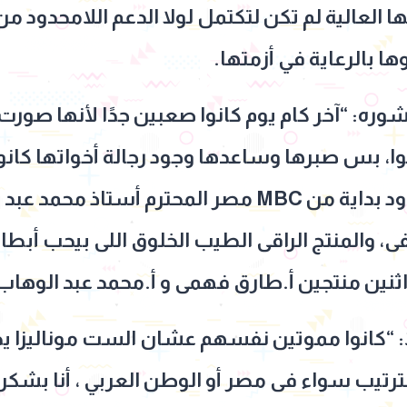
تها العالية لم تكن لتكتمل لولا الدعم اللامحدود 
 بالرعاية في أزمتها.
ه: “آخر كام يوم كانوا صعبين جدًا لأنها صورت
 بس صبرها وساعدها وجود رجالة أخواتها كان
برجولة وجدعنة ودعم لا محدود بداية من MBC مصر المحترم
 والمنتج الراقى الطيب الخلوق اللى بيحب أبطا
نين منتجين أ.طارق فهمى و أ.محمد عبد الوهاب
 “كانوا مموتين نفسهم عشان الست موناليزا يح
ترتيب سواء فى مصر أو الوطن العربي ، أنا بشكر 