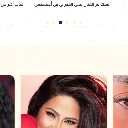
سطس
غياب أكثر من عام
أفضل جراح عم