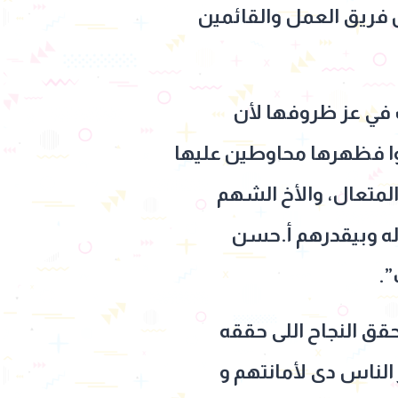
من فريق العمل والقائمين
 في عز ظروفها لأن
وا فظهرها محاوطين عليها
 أستاذ محمد عبد المتعال، والأخ الشهم
له وبيقدرهم أ.حسن
”.
قق النجاح اللى حققه
الناس دى لأمانتهم و