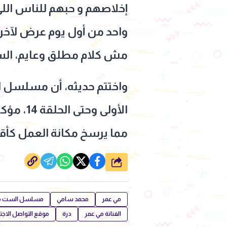
إخلاصهم و حبهم للناس ا
واحد من أول يوم عرض لآخر
مش كلام مطلق وعايم، الست
واختتم حديثه، أن مسلسل ا
الأولى 
مما يرسخ مكانة العمل كأقو
شارك
مي عمر
محمد سامي
مسلسل الست مون
الفنانة مي عمر
درة
موقع التواصل الاجت