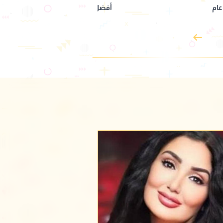
ود فقري
لحفله غدًا في تونس