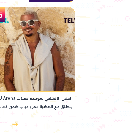
5
الحفل الافتتاحي لموسم حفلات U Arena
"بيان صاخب".. الملحن وليد سعد: ال
لهضبة عمرو دياب ضمن فعاليات
تووليت لن تنتهي