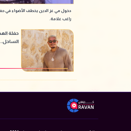
دخول مي عز الدين يخطف الأضواء في حف
راغب علامة.
حفلة الهض
الساحل.. أ
قبل ليلة 