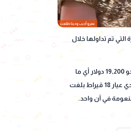
عمرو أديب ودينا طلعت
التي تم تداولها خلال
إذ ارتدت دينا فستانًا حمل توقيع المصمم العالمي إيلي صعب، بلغت قيمته نحو 19,200 دولار أي ما
يعادل قرابة المليون جنيه مصري، كما ارتدت ساعة مصنوعة من الذهب الوردي عيار 18 قيراط بلغت