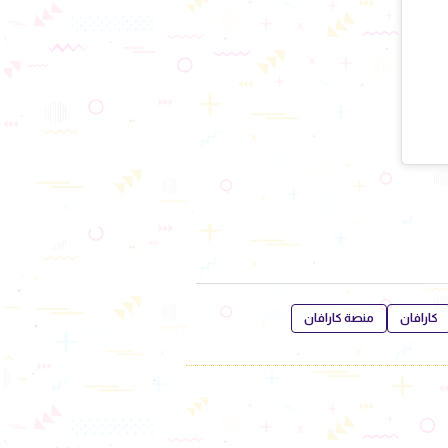
كارافان
منصة كارافان