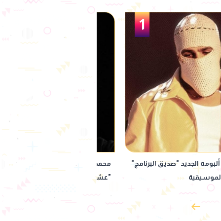
2
ضان يحمّس جمهوره لمسلسل
الفنان رامي وحيد لـ "كرافان": أ
 في رمضان 2027
ورقه شدني وحبيت دوري فيه