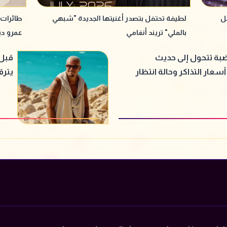
ل
لطيفة تحتفل بتصدر أغنيتها الجديدة "شبهي
طائرات 
بالملي" تريند أنغامي
عمرو دي
بة تتحول إلى حديث
قبل 
سعار التذاكر وحالة انتظار
يترق
عمرو دياب
الجد