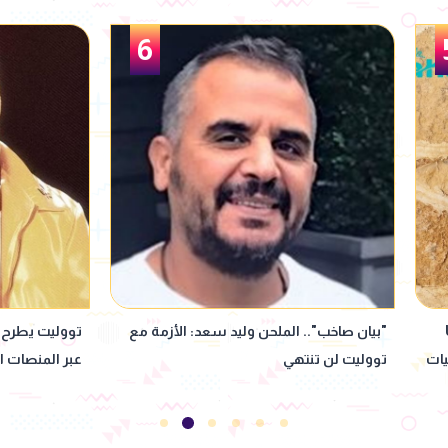
1
6
أزمة مع
تووليت يطرح ألبومه الجديد "صديق البرنامج"
محمد رم
عبر المنصات الموسيقية
"عشماوي"