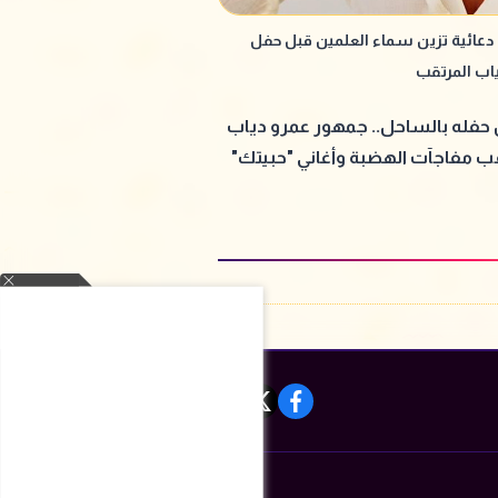
دعائية تزين سماء العلمين قبل حفل
اب المرتقب
حفله بالساحل.. جمهور عمرو دياب
ب مفاجآت الهضبة وأغاني "حبيتك"
يدة
instagram
tiktok
youtube
twitter
facebook