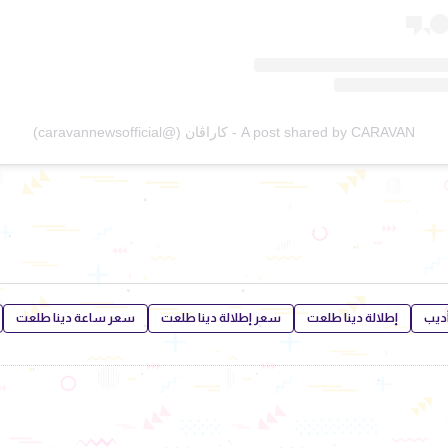
A post shared by CARAVAN - كاراڤان (@caravannewsofficial)
أديب
إطلالة دينا طلعت
سعر إطلالة دينا طلعت
سعر ساعة دينا طلعت