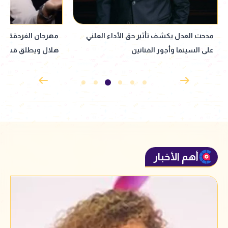
مهرجان الغردقة لسينما الشباب يكرّم حمادة
هلال ويطلق قسم صوت السينما
الإنجاب.. ورسالته ل
نجله
أهم الأخبار