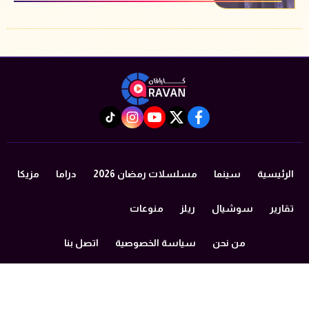
instagram
tiktok
youtube
twitter
facebook
الرئيسية
سينما
مسلسلات رمضان 2026
دراما
مزيكا
تقارير
سوشيال
ريلز
منوعات
من نحن
سياسة الخصوصية
اتصل بنا
©2024 caravan All Rights Reserved.
Powered by