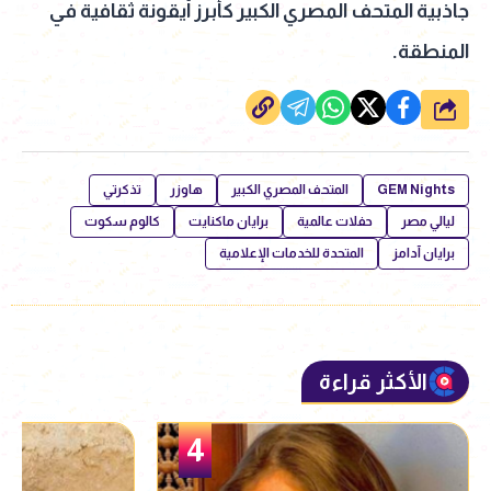
جاذبية المتحف المصري الكبير كأبرز أيقونة ثقافية في
المنطقة.
شارك
GEM Nights
المتحف المصري الكبير
هاوزر
تذكرتي
ليالي مصر
حفلات عالمية
برايان ماكنايت
كالوم سكوت
برايان آدامز
المتحدة للخدمات الإعلامية
الأكثر قراءة
5