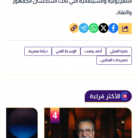
التلفزيونية والسينمائية التي نالت استحسان الجمهور
والنقاد.
شارك
حمزة العيلي
أحمد رفعت
الوسط الفني
دراما مصرية
تصريحات الفنانين
الأكثر قراءة
5
4