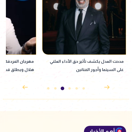
ثير حق الأداء العلني
مهرجان الغردقة لسينما الشباب يكرّم حمادة
لفنانين
هلال ويطلق قسم صوت السينما
أهم الأخبار