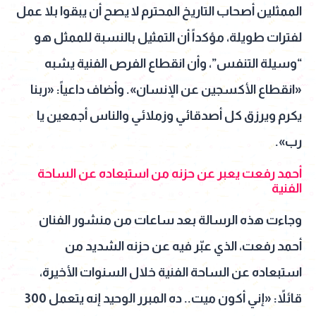
الممثلين أصحاب التاريخ المحترم لا يصح أن يبقوا بلا عمل
لفترات طويلة، مؤكداً أن التمثيل بالنسبة للممثل هو
“وسيلة التنفس”، وأن انقطاع الفرص الفنية يشبه
«انقطاع الأكسجين عن الإنسان». وأضاف داعياً: «ربنا
يكرم ويرزق كل أصدقائي وزملائي والناس أجمعين يا
رب».
أحمد رفعت يعبر عن حزنه من استبعاده عن الساحة
الفنية
وجاءت هذه الرسالة بعد ساعات من منشور الفنان
أحمد رفعت، الذي عبّر فيه عن حزنه الشديد من
استبعاده عن الساحة الفنية خلال السنوات الأخيرة،
قائلاً: «إني أكون ميت.. ده المبرر الوحيد إنه يتعمل 300