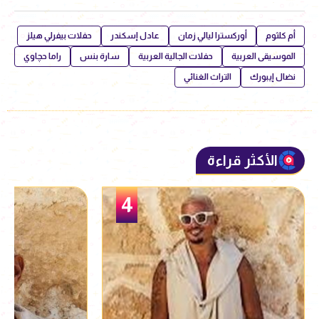
أم كلثوم
أوركسترا ليالي زمان
عادل إسكندر
حفلات بيفرلي هيلز
الموسيقى العربية
حفلات الجالية العربية
سارة بنس
راما حچاوي
نضال إيبورك
التراث الغنائي
الأكثر قراءة
5
4