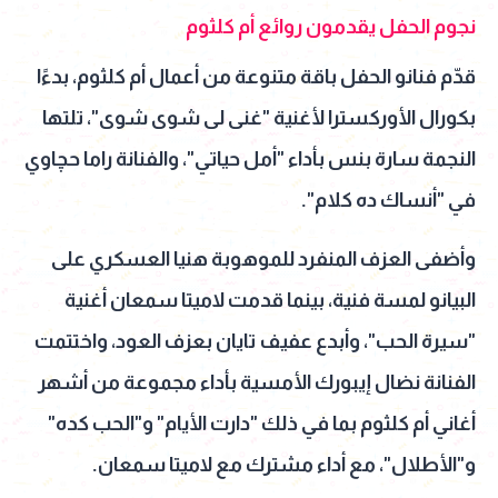
نجوم الحفل يقدمون روائع أم كلثوم
قدّم فنانو الحفل باقة متنوعة من أعمال أم كلثوم، بدءًا
بكورال الأوركسترا لأغنية "غنى لى شوى شوى"، تلتها
النجمة سارة بنس بأداء "أمل حياتي"، والفنانة راما حچاوي
في "أنساك ده كلام".
وأضفى العزف المنفرد للموهوبة هنيا العسكري على
البيانو لمسة فنية، بينما قدمت لاميتا سمعان أغنية
"سيرة الحب"، وأبدع عفيف تايان بعزف العود، واختتمت
الفنانة نضال إيبورك الأمسية بأداء مجموعة من أشهر
أغاني أم كلثوم بما في ذلك "دارت الأيام" و"الحب كده"
و"الأطلال"، مع أداء مشترك مع لاميتا سمعان.