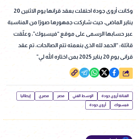
وكانت أروى جودة احتفلت بعقد قرانها يوم الاثنين 20
يناير الماضى، حيث شاركت جمهورها صورًا من المناسبة
عبر حسابها الرسمى على موقع “فيسبوك”، وعلّقت
قائلة: “الحمد لله الذى بنعمته تتم الصالحات، تم عقد
قرانى يوم 20 يناير 2025 بمن اختاره الله لي”
شارك
الفنانة أروى جودة
الوسط الفني
مصر
مصري
إيطاليا
فيسبوك
أروى جودة