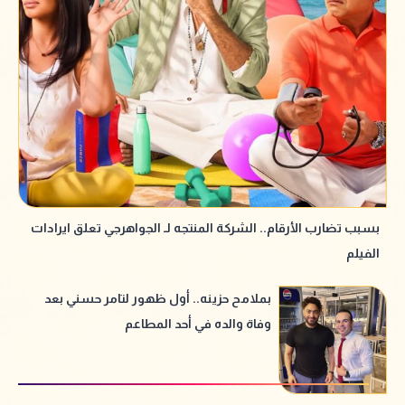
بسبب تضارب الأرقام.. الشركة المنتجه لـ الجواهرجي تعلق ايرادات
الفيلم
بملامح حزينه.. أول ظهور لتامر حسني بعد
وفاة والده في أحد المطاعم