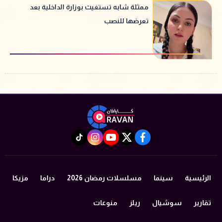
ممثلة شابه تستغيث بوزارة الداخلية بعد
تعرضها للنصب
instagram
tiktok
youtube
twitter
facebook
الرئيسية
سينما
مسلسلات رمضان 2026
دراما
مزيكا
تقارير
سوشيال
ريلز
منوعات