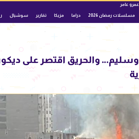
عمرو عامر
مسلسلات رمضان 2026
دراما
مزيكا
تقارير
سوشيال
ري
وسليم… والحريق اقتصر على ديكو
ة