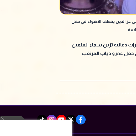
 عز الدين يخطف الأضواء في حفل
امة.
ات دعائية تزين سماء العلمين
حفل عمرو دياب المرتقب
instagram
tiktok
youtube
twitter
facebook