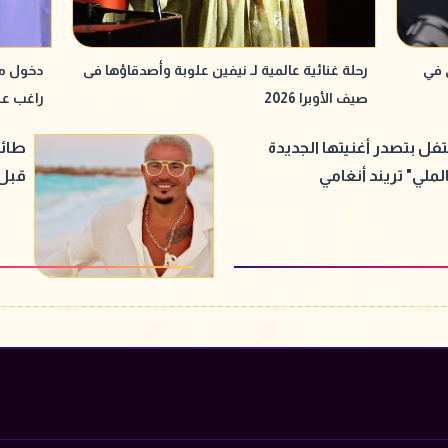
 في
رحلة غنائية عالمية لـ نيفين علوبة وأصدقاؤها فى
دخول مي
صيف الأوبرا 2026
راغب عل
فل بتصدر أغنيتها الجديدة
طائر
ملي" تريند أنغامي
قبل 