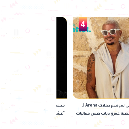
5
يحمّس جمهوره لمسلسل
بعد نجاحها في "فهد البطل".. كارولين
ضان 2027
تعود بدور الفتاة الشعبية في فيلم "م
التاني"