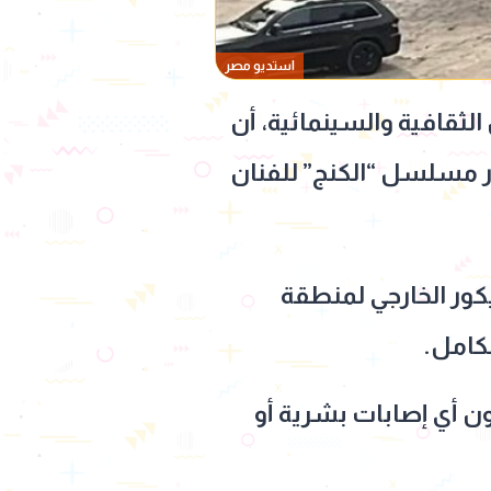
استديو مصر
لثقافية والسينمائية، أن
ر مسلسل “الكنج” للفنان
كور الخارجي لمنطقة
لكامل.
ن أي إصابات بشرية أو