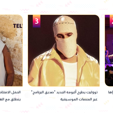
4
مج"
الحفل الافتتاحي لموسم حفلات U Arena
محمد رمضان 
ينطلق مع الهضبة عمرو دياب ضمن فعاليات
"عشماوي" في رم
"يلا ساحل 2026"