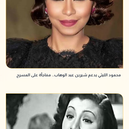
محمود الليثي يدعم شيرين عبد الوهاب.. مفاجأة على المسرح