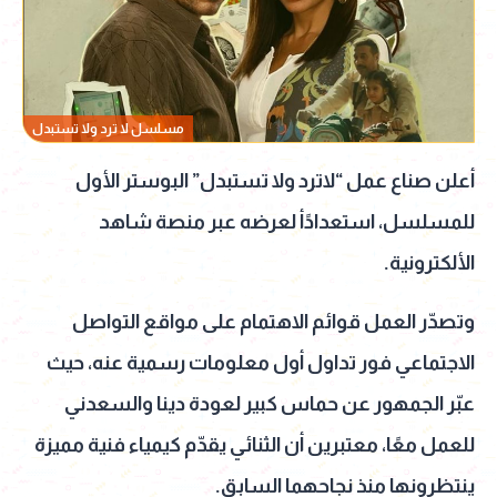
مسلسل لا ترد ولا تستبدل
أعلن صناع عمل “لاترد ولا تستبدل” البوستر الأول
للمسلسل، استعدادًأ لعرضه عبر منصة شاهد
الألكترونية.
وتصدّر العمل قوائم الاهتمام على مواقع التواصل
الاجتماعي فور تداول أول معلومات رسمية عنه، حيث
عبّر الجمهور عن حماس كبير لعودة دينا والسعدني
للعمل معًا، معتبرين أن الثنائي يقدّم كيمياء فنية مميزة
ينتظرونها منذ نجاحهما السابق.