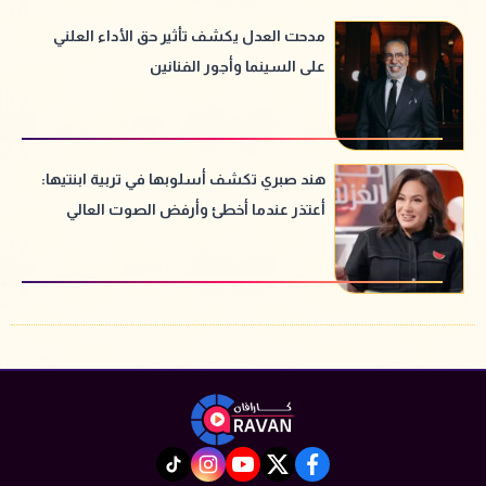
مدحت العدل يكشف تأثير حق الأداء العلني
على السينما وأجور الفنانين
هند صبري تكشف أسلوبها في تربية ابنتيها:
أعتذر عندما أخطئ وأرفض الصوت العالي
instagram
tiktok
youtube
twitter
facebook