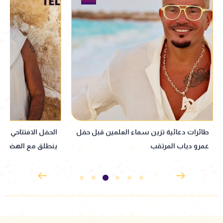
الحفل الافتتاحي لموسم حفلات U Arena
"بيان صاخب".. المل
ينطلق مع الهضبة عمرو دياب ضمن فعاليات
تووليت لن تنتهي
"يلا ساحل 2026"