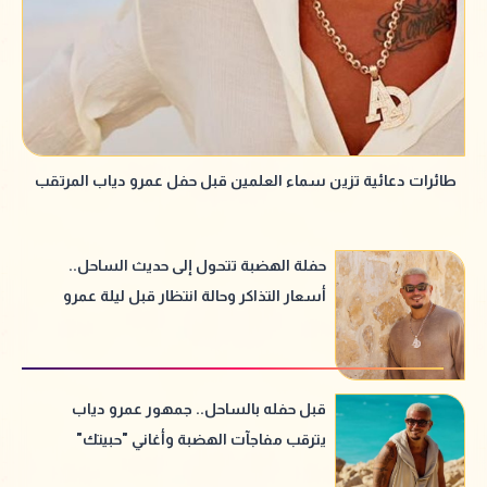
طائرات دعائية تزين سماء العلمين قبل حفل عمرو دياب المرتقب
حفلة الهضبة تتحول إلى حديث الساحل..
أسعار التذاكر وحالة انتظار قبل ليلة عمرو
دياب
قبل حفله بالساحل.. جمهور عمرو دياب
يترقب مفاجآت الهضبة وأغاني "حبيتك"
الجديدة