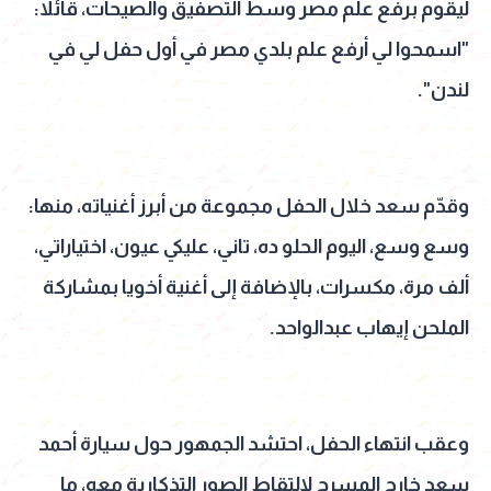
ليقوم برفع علم مصر وسط التصفيق والصيحات، قائلاً:
"اسمحوا لي أرفع علم بلدي مصر في أول حفل لي في
لندن".
وقدّم سعد خلال الحفل مجموعة من أبرز أغنياته، منها:
وسع وسع، اليوم الحلو ده، تاني، عليكي عيون، اختياراتي،
ألف مرة، مكسرات، بالإضافة إلى أغنية أخويا بمشاركة
الملحن إيهاب عبدالواحد.
وعقب انتهاء الحفل، احتشد الجمهور حول سيارة أحمد
سعد خارج المسرح لالتقاط الصور التذكارية معه، ما