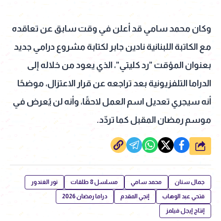
وكان محمد سامي قد أعلن في وقت سابق عن تعاقده
مع الكاتبة اللبنانية نادين جابر لكتابة مشروع درامي جديد
بعنوان المؤقت "رد كليتي"، الذي يعود من خلاله إلى
الدراما التلفزيونية بعد تراجعه عن قرار الاعتزال، موضحًا
أنه سيجري تعديل اسم العمل لاحقًا، وأنه لن يُعرض في
موسم رمضان المقبل كما تردّد.
شارك
جمال سنان
محمد سامي
مسلسل 8 طلقات
نور الغندور
فتحي عبد الوهاب
إنجي المقدم
دراما رمضان 2026
إنتاج إيجل فيلمز