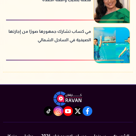
مي كساب تشارك جمهورها صورًا من إجازتها
الصيفية في الساحل الشمالي
instagram
tiktok
youtube
twitter
facebook
الرئيسية
سينما
مسلسلات رمضان 2026
دراما
مزيكا