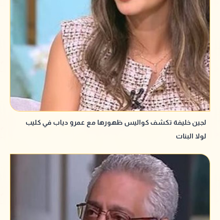
لجين خليفة تكشف كواليس ظهورها مع عمرو دياب في كليب
لولا البنات