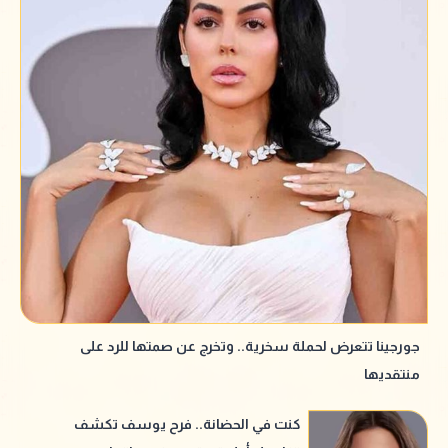
جورجينا تتعرض لحملة سخرية.. وتخرج عن صمتها للرد على
منتقديها
كنت في الحضانة.. فرح يوسف تكشف