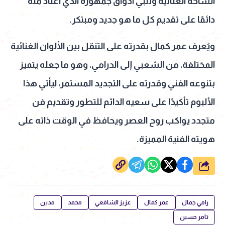
الساحة الغنائية وتلبي أذواق جمهوره الذي اعتاد منه
دائمًا على تقديم كل ما هو جديد ومبتكر.
ويُعرف عمر كمال بقدرته على التنقل بين الألوان الغنائية
المختلفة، من الشعبي إلى الدرامي، وهو ما جعله يتميز
بتنوعه الفني وقدرته على التجديد المستمر، ليأتي هذا
الألبوم تأكيدًا على سعيه الدائم للتطور وتقديم فن
متجدد يواكب روح العصر ويحافظ في الوقت ذاته على
هويته الفنية المميزة.
شارك
رامي جمال
عمر كمال
عزيز الشافعي
محمد
مدين
تامر حسين