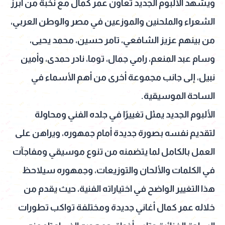
ويشهد الألبوم الجديد تعاون عمر كمال مع نخبة من أبرز
الشعراء والملحنين والموزعين في مصر والوطن العربي،
من بينهم عزيز الشافعي، تامر حسين، محمد يحيى،
وسام عبد المنعم، رامي جمال، توما، نادر حمدى، وأمين
نبيل، إلى جانب مجموعة أخرى من أهم الأسماء في
الساحة الموسيقية.
الألبوم الجديد يمثل تغييرًا في جلده الفني ومحاولة
لتقديم نفسه بصورة جديدة أمام جمهوره، ويراهن على
العمل بالكامل لما يتضمنه من تنوع موسيقي ومفاجآت
في الكلمات والألحان والتوزيعات، وجمهوره سيلاحظ
هذا التغيير الواضح في اختياراته الفنية، حيث يقدم من
خلاله عمر كمال أغاني جديدة ومختلفة تواكب تطورات