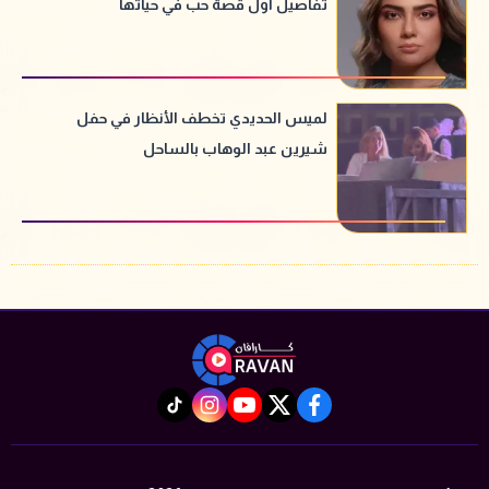
تفاصيل أول قصة حب في حياتها
لميس الحديدي تخطف الأنظار في حفل
شيرين عبد الوهاب بالساحل
instagram
tiktok
youtube
twitter
facebook