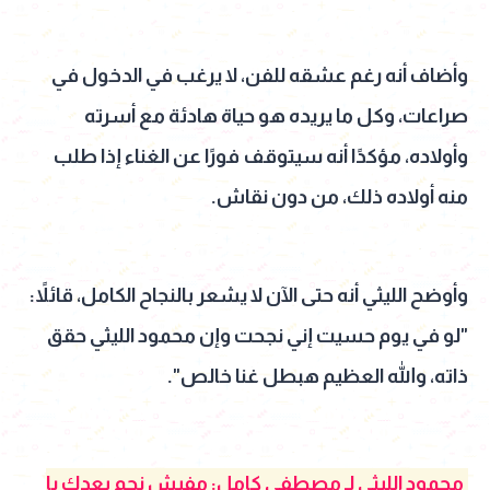
وأضاف أنه رغم عشقه للفن، لا يرغب في الدخول في
صراعات، وكل ما يريده هو حياة هادئة مع أسرته
وأولاده، مؤكدًا أنه سيتوقف فورًا عن الغناء إذا طلب
منه أولاده ذلك، من دون نقاش.
وأوضح الليثي أنه حتى الآن لا يشعر بالنجاح الكامل، قائلاً:
"لو في يوم حسيت إني نجحت وإن محمود الليثي حقق
ذاته، والله العظيم هبطل غنا خالص".
محمود الليثي لـ مصطفى كامل: مفيش نجم بعدك يا