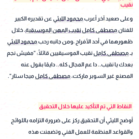
نقيب
وعلى صعيد آخر أعرب
محمود الليثي
عن تقديره الكبير
للفنان
مصطفى كامل
نقيب المهن الموسيقية
، خلال
ظهورهما في أحد الأفراح ،ومن جانبه رحب
محمود الليثي
بـ
مصطفى كامل
نقيب الموسيقيين قائلًا: "مفيش نجم
بعدك يا نقيب.. دا عم المجال كله.. دايمًا بقول عنه
المصنع غير السوبر ماركت،
مصطفى كامل
ميجا ستار".
النقاط التي تم التأكيد عليها خلال التحقيق
أوضح الليثي أن التحقيق ركز على ضرورة التزامه باللوائح
والقواعد المنظمة للعمل الفني وتضمنت هذه