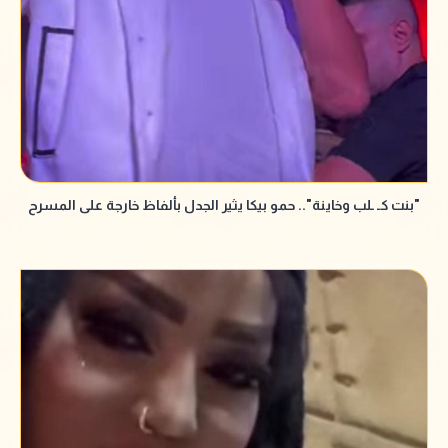
"بنت كـ ـلب وخاينة".. حمو بيكا يثير الجدل بألفاظ خارجة على المسرح