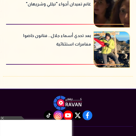
غانم تعيدان أجواء "نيللي وشريهان"
بعد تحدي أسماء جلال.. فنانون خاضوا
مغامرات استثنائية
instagram
tiktok
youtube
twitter
facebook