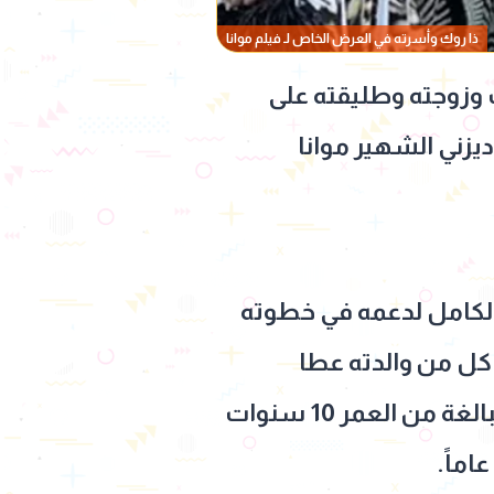
ذا روك وأسرته في العرض الخاص لـ فيلم موانا
ث وزوجته وطليقته على
يزني الشهير موانا
بالكامل لدعمه في خطوته
 كل من والدته عطا
جونسون، وزوجته لورين هاشيان، بالإضافة إلى ابنتيه الصغيرتين جاسمين البالغة من العمر 10 سنوات