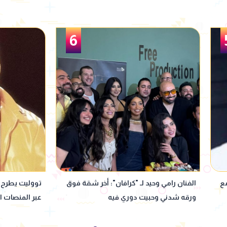
6
مع
الفنان رامي وحيد لـ "كرافان": أخر شقة فوق
تووليت يطرح أ
ورقه شدني وحبيت دوري فيه
عبر المنصات 