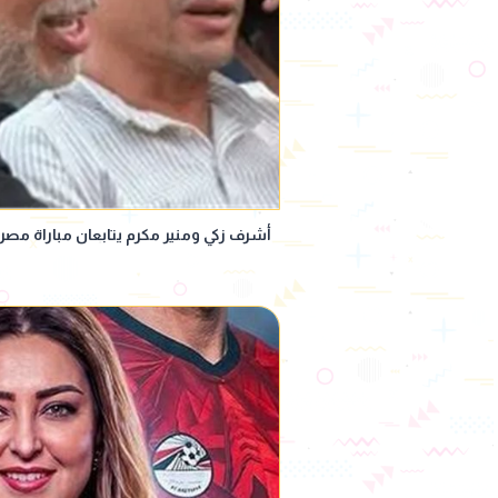
أشرف زكي ومنير مكرم يتابعان مباراة مصر و