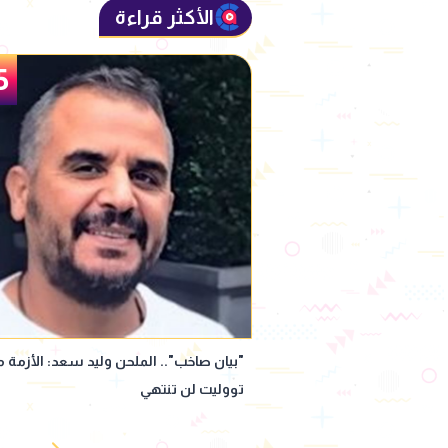
الأكثر قراءة
5
4
بل المشنقة".. إحالة سارة
"بيان صاخب".. الملحن وليد سعد: الأزمة 
 المفتي
تووليت لن تنتهي