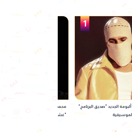
1
لبومه الجديد "صديق البرنامج"
محمد رمضان يحمّس جمهوره لمسل
الموسيقية
"عشماوي" في رمضان 2027