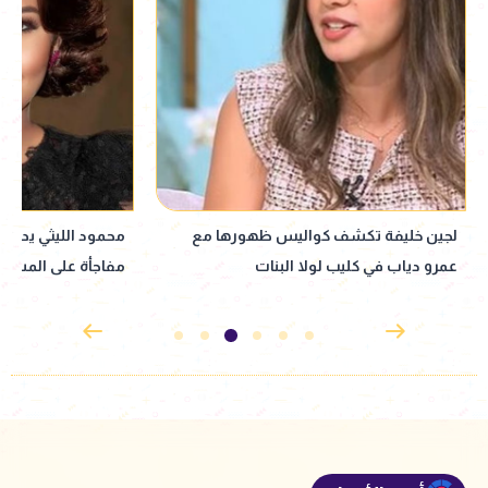
محمود الليثي يدعم شيرين عبد الوهاب..
نانسي عجرم تتألق ب
مفاجأة على المسرح
بالساحل الشمالي