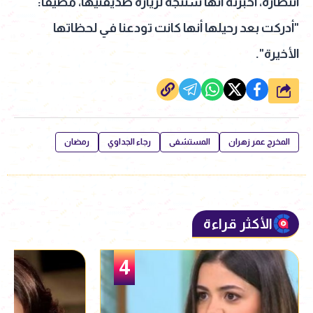
انتظاره، أخبرته أنها ستتجه لزيارة صديقتيها، مضيفًا:
"أدركت بعد رحيلها أنها كانت تودعنا في لحظاتها
الأخيرة".
شارك
المخرج عمر زهران
المستشفى
رجاء الجداوي
رمضان
الأكثر قراءة
5