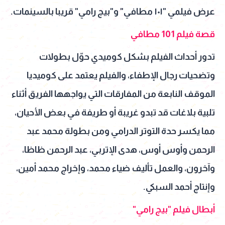
عرض فيلمي "١٠١ مطافي" و"بيج رامي" قريبا بالسينمات.
قصة فيلم 101 مطافي
تدور أحداث الفيلم بشكل كوميدي حوّل بطولات
وتضحيات رجال الإطفاء، والفيلم يعتمد على كوميديا
الموقف النابعة من المفارقات التي يواجهها الفريق أثناء
تلبية بلاغات قد تبدو غريبة أو طريفة في بعض الأحيان،
مما يكسر حدة التوتر الدرامي ومن بطولة محمد عبد
الرحمن وأوس أوس، هدى الإتربي، عبد الرحمن ظاظا،
وآخرون، والعمل تأليف ضياء محمد، وإخراج محمد أمين،
وإنتاج أحمد السبكي.
أبطال فيلم "بيج رامي"