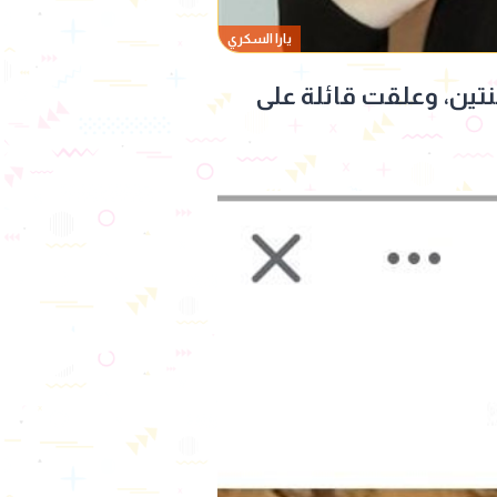
يارا السكري
نتين، وعلقت قائلة على