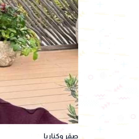
صقر وكناريا