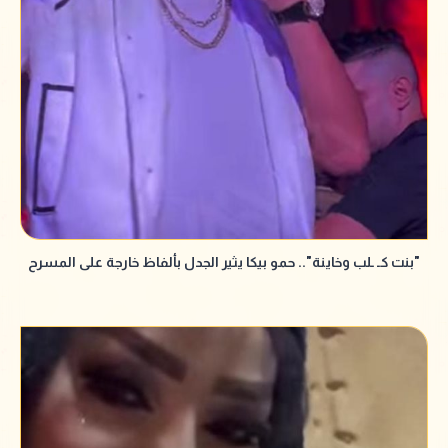
"بنت كـ ـلب وخاينة".. حمو بيكا يثير الجدل بألفاظ خارجة على المسرح