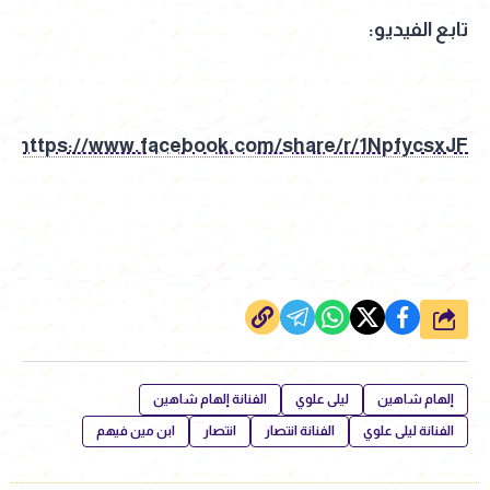
تابع الفيديو:
https://www.facebook.com/share/r/1NpfycsxJF/
شارك
إلهام شاهين
ليلى علوي
الفنانة إلهام شاهين
الفنانة ليلى علوي
الفنانة انتصار
انتصار
ابن مين فيهم