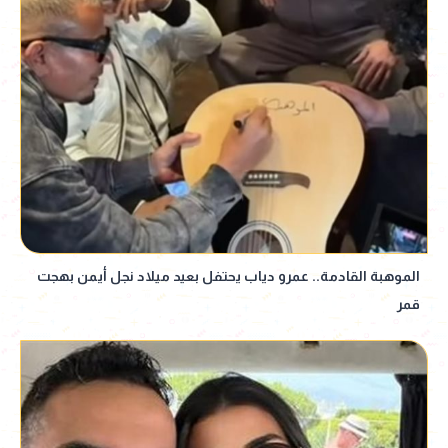
الموهبة القادمة.. عمرو دياب يحتفل بعيد ميلاد نجل أيمن بهجت
قمر