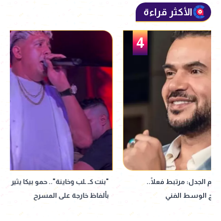
الأكثر قراءة
5
"بنت كـ ـلب وخاينة".. حمو بيكا يثير الجدل
إقبال جماهيري ضخم 
بألفاظ خارجة على المسرح
ساحل" بحفل عمرو 