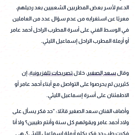
الدعم لأسر بعض المطربين الشعبيين بعد رحيلهم،
معربًا عن استغرابه من عدم سؤال عدد من العاملين
في الوسط الفني على أسرة المطرب الراحل أحمد عامر
أو أرملة المطرب الراحل إسماعيل الليثي.
وقال
سعد الصغير
، خلال
تصريحات تلفزيونية
، إن
كثيرين لم يحرصوا على التواصل مع أبناء أحمد عامر أو
الاطمئنان على أسرة إسماعيل الليثي.
وأضاف الفنان سعد الصغير قائلا: "حد فكر يسأل على
ولاد أحمد عامر ويقولهم كل سنة وأنتم طيبين؟ ولا أنا
فكرت طب حد فكر يكلم أرملة إسماعيل الليثي؟، هي