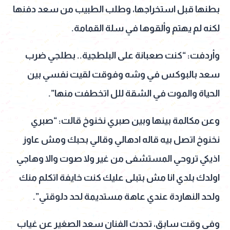
بطنها قبل استخراجها، وطلب الطبيب من سعد دفنها
لكنه لم يهتم وألقوها في سلة القمامة.
وأردفت: “كنت صعبانة على البلطجية.. بطلجي ضرب
سعد بالبوكس في وشه وفوقت لقيت نفسي بين
الحياة والموت في الشقة للل اتخطفت منها”.
وعن مكالمة بينها وبين صبري نخنوخ قالت: “صبري
نخنوخ اتصل بيه قاله ادهالي وقالي بحبك ومش عاوز
اذيكي تروحي المستشفى من غير ولا صوت والا وهاجي
اولدك بلدي انا مش بتبلى عليك كنت خايفة اتكلم منك
ولحد النهاردة عندي عاهة مستديمة لحد دلوقتي”.
وفي وقت سابق،
تحدث الفنان سعد الصغير عن غياب