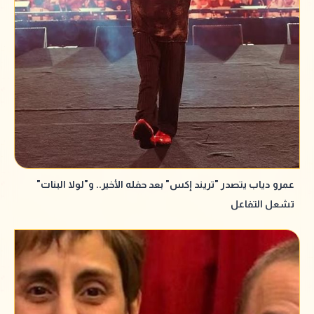
عمرو دياب يتصدر "تريند إكس" بعد حفله الأخير.. و"لولا البنات"
تشعل التفاعل