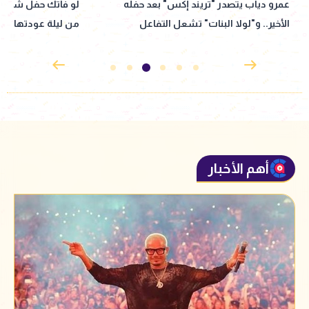
لو فاتك حفل شيرين.. 10 لقطات لن تنساها
"عودة قوية لصوت 
من ليلة عودتها
الوهاب حديث العال
أهم الأخبار