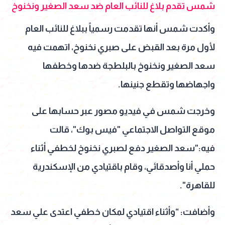
شمس تقدم بلاغ للنائب العام ضد سعد الصغير ونخنوخ
وأكدت شمس أنها تقدمت رسمياً ببلاغ للنائب العام
لأول مرة بعد القبض على صبري نخنوخ، اتهمت فيه
سعد الصغير ونخنوخ بالبلطجة ضدها وخطفها
واجهاضها وتقطع جنينها.
وخرجت شمس في فيديو مصور عبر حسابها على
موقع التواصل الاجتماعي "فيس بوك"، قالت
فيه:"سعد الصغير دفع لصبري نخنوخ لخطفي أثناء
حملي أنا وأصدقائي، وقام باقتيادي من الإسكندرية
للقاهرة".
وأضافت: “وأثناء اقتيادي لمكان خطفي اعتدى علي سعد