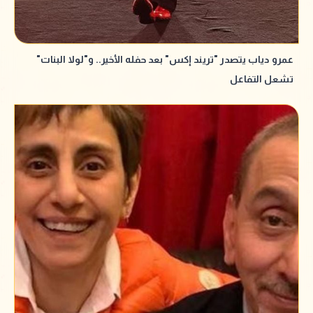
عمرو دياب يتصدر "تريند إكس" بعد حفله الأخير.. و"لولا البنات"
تشعل التفاعل