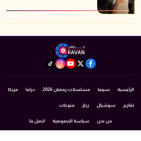
instagram
tiktok
youtube
twitter
facebook
الرئيسية
سينما
مسلسلات رمضان 2026
دراما
مزيكا
تقارير
سوشيال
ريلز
منوعات
من نحن
سياسة الخصوصية
اتصل بنا
©2024 caravan All Rights Reserved.