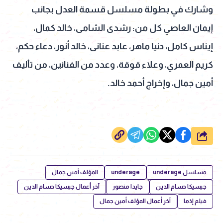
وشارك في بطولة مسلسل قسمة العدل بجانب
إيمان العاصي كل من: رشدى الشامى، خالد كمال،
إيناس كامل، دنيا ماهر، عابد عنانى، خالد أنور، دعاء حكم،
كريم العمري، وعلاء قوقة، وعدد من الفنانين، من تأليف
أمين جمال، وإخراج أحمد خالد.
شارك
مسلسل underage
underage
المؤلف أمين جمال
جيسيكا حسام الدين
جايدا منصور
آخر أعمال جيسيكا حسام الدين
فيلم إذما
آخر أعمال المؤلف أمين جمال