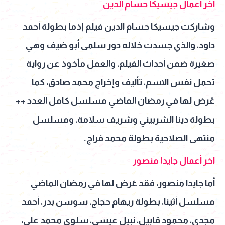
آخر أعمال جيسيكا حسام الدين
وشاركت جيسيكا حسام
الدين فيلم إذما بطولة أحمد
داود، والذي جسدت خلاله دور سلمى أبو ضيف وهي
صغيرة ضمن أحداث الفيلم، والعمل مأخوذ عن رواية
تحمل نفس الاسم، تأليف وإخراج محمد صادق، كما
عُرض لها في رمضان الماضي مسلسل كامل العدد ++
بطولة دينا الشربيني وشريف سلامة، ومسلسل
منتهى الصلاحية بطولة محمد فراج.
آخر
أعمال
جايدا منصور
أما جايدا منصور، فقد عُرض لها في رمضان الماضي
مسلسل أثينا، بطولة ريهام حجاج، سوسن بدر، أحمد
مجدي، محمود قابيل، نبيل عيسى، سلوى محمد علي،