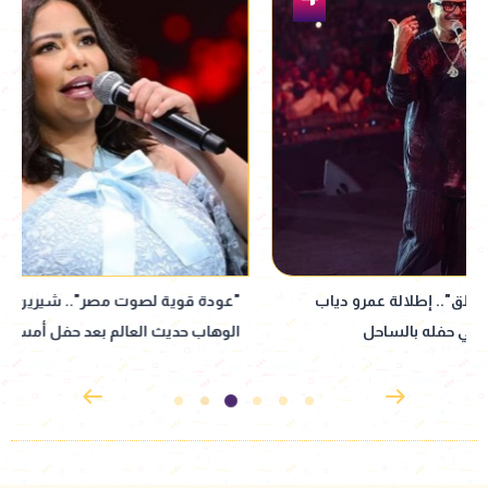
"عودة قوية لصوت مصر".. شيرين عبد
في حفل شيرين.. شا
الوهاب حديث العالم بعد حفل أمس
وسط الجمهور