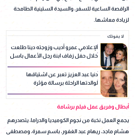
الراقصة الساعية للسفر، والسيدة الستينية الطامحة
لزيادة معاشها.
لا يفوتك
الإعلامي عمرو أديب وزوجته دينا طلعت
خلال حفل زفاف ابنة رجل الأعمال باسل
سماقية
دنيا عبد العزيز تعبر عن اشتياقها
لوالدتها الراحلة برسالة مؤثرة
أبطال وفريق عمل فيلم برشامة
يجمع العمل نخبة من نجوم الكوميديا والدراما، يتصدرهم
هشام ماجد، ريهام عبد الغفور، باسم سمرة، ومصطفى