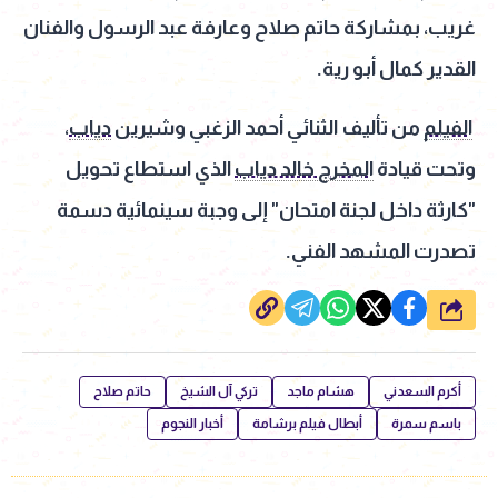
غريب، بمشاركة حاتم صلاح وعارفة عبد الرسول والفنان
القدير كمال أبو رية.
الفيلم
من تأليف الثنائي أحمد الزغبي وشيرين
دياب
،
وتحت قيادة
المخرج خالد دياب
الذي استطاع تحويل
"كارثة داخل لجنة امتحان" إلى وجبة سينمائية دسمة
تصدرت المشهد الفني.
شارك
أكرم السعدني
هشام ماجد
تركي آل الشيخ
حاتم صلاح
باسم سمرة
أبطال فيلم برشامة
أخبار النجوم