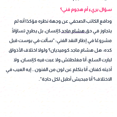
سؤال بريء أم هجوم فني؟
ودافع الكاتب الصحفي عن وجهة نظره مؤكدًا أنه لم
يتجاوز في حق
هشام ماجد
كإنسان، بل يطرح تساؤلًا
مشروعًا في إطار النقد الفني: "سألت في بوست قبل
كده: هل هشام ماجد كوميديان؟ ولولا اختلاف الأذواق
لبارت السلع، أنا مغلطتش ولا عبت فيه كإنسان، ولا
أذيته كفنان، أنا بتكلم عن لون من الفنون.. إيه العيب في
الاختلاف؟ أنا مبحبش أطبل لكل حاجة".