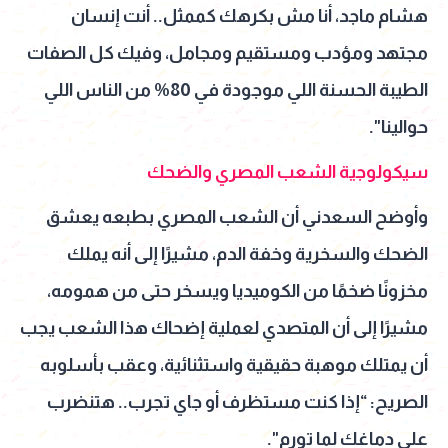
هشام ماجد، أنا مش بكرهك كممثل.. أنت إنسان
مجتهد ومؤدب ومستقيم ومجامل، وفيك كل الصفات
الطيبة الحسنة اللي موجودة في 80% من الناس اللي
حوالينا".
سيكولوجية الشعب المصري والضحك
وأوضح السعدني أن الشعب المصري بطبعه يعشق
الضحك والسخرية وخفة الدم، مشيرًا إلى أنه يملك
مخزونًا ضخمًا من الكوميديا ويسخر حتى من همومه،
مشيرًا إلى أن المتصدي لعملية إضحاك هذا الشعب يجب
أن يمتلك موهبة حقيقية واستثنائية، وعقب بأسلوبه
الصريح: “إذا كنت مستظرف أو جاي تجرب.. هتنضرب
على دماغك لما تورم".