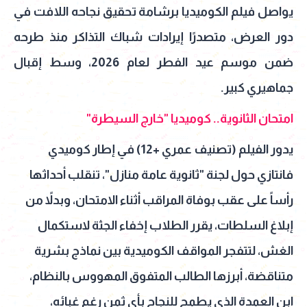
يواصل فيلم الكوميديا برشامة تحقيق نجاحه اللافت في
دور العرض، متصدرًا إيرادات شباك التذاكر منذ طرحه
ضمن موسم عيد الفطر لعام 2026، وسط إقبال
جماهيري كبير.
امتحان الثانوية.. كوميديا "خارج السيطرة"
يدور الفيلم (تصنيف عمري +12) في إطار كوميدي
فانتازي حول لجنة "ثانوية عامة منازل"، تنقلب أحداثها
رأساً على عقب بوفاة المراقب أثناء الامتحان، وبدلاً من
إبلاغ السلطات، يقرر الطلاب إخفاء الجثة لاستكمال
الغش، لتتفجر المواقف الكوميدية بين نماذج بشرية
متناقضة، أبرزها الطالب المتفوق المهووس بالنظام،
ابن العمدة الذي يطمح للنجاح بأي ثمن رغم غبائه،