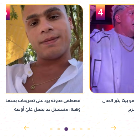
5
مصطفى حدوته يرد على تصريحات بسمة
بيوصلها لعريسها.. 
وهبة: مستحيل حد يقفل عليّ أوضة
يحتفل بزفاف شقيق
بالطريقة دي وأعديها