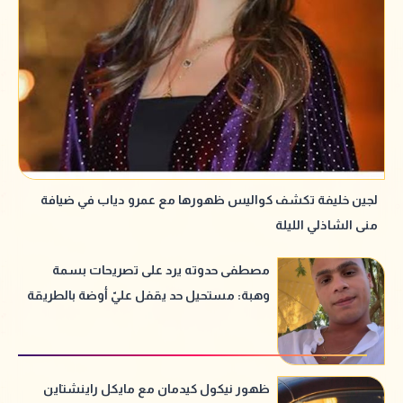
لجين خليفة تكشف كواليس ظهورها مع عمرو دياب في ضيافة
منى الشاذلي الليلة
مصطفى حدوته يرد على تصريحات بسمة
وهبة: مستحيل حد يقفل عليّ أوضة بالطريقة
دي وأعديها
ظهور نيكول كيدمان مع مايكل راينشتاين