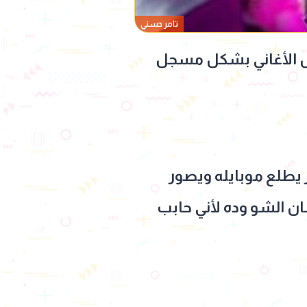
تامر حسني
بعض الأغاني بشكل مسجل
ر يطلع موبايله ويصور
ان الشو وده لأني حابب