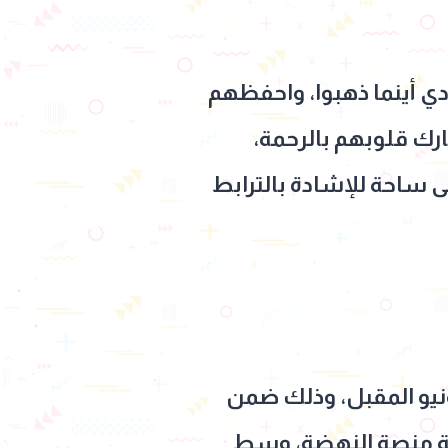
دي أينما ذهبوا، واحفظهم
بارك قلوبهم بالرحمة،
 ساحة للإشادة بالترابط
خر، يستعد تامر حسني لإحياء حفل ختام مهرجان موازين يوم 27 يونيو المقبل، وذلك ضمن
بة منصة النهضة، وسط