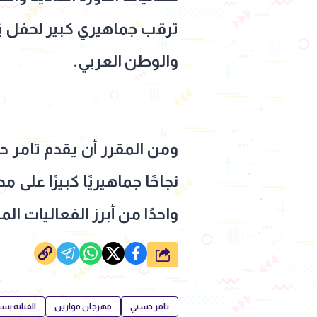
ترقب جماهيري كبير لحفل ي
والوطن العربي.
ومن المقرر أن يقدم تامر ح
نجاحًا جماهيريًا كبيرًا عل
واحدًا من أبرز الفعاليات ا
شارك
تامر حسني
مهرجان موازين
الفنانة ب