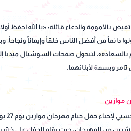
يض بالأمومة والدعاء قائلة: «يا الله احفظ أولا
 دائماً من أفضل الناس خلقاً وإيماناً ونجاحاً، و
 بالسعادة»، لتتحول صفحات السوشيال ميديا إلى
 تامر وبسمة لأبنائهما.
ن موازين
من جانب آ
العشرين من المهرجان، حيث يقام الحفل على خش