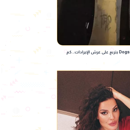
السبع كلاب تهيمن على الأسد.. 7 Dogs يتربع على عرش الإيرادات.. كم