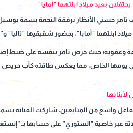
فلان بعيد ميلاد ابنتهما "أمايا"
تامر حسني الأنظار برفقة النجمة بسمة بوسيل
يلاد ابنتهما "أمايا"، بحضور شقيقيها "تاليا" و"آ
وعفوية؛ حيث حرص تامر بنفسه على ضبط إضاءة
 في يومها الخاص، مما يعكس طاقته كأب حريص 
لأبنائها
فاعل واسع من المتابعين، شاركت الفنانة بسم
ثلاثة عبر خاصية "الستوري" على حسابها بـ "إنستغر