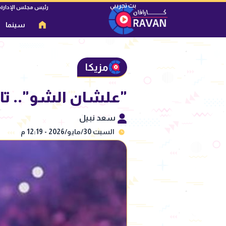
رئيس مجلس الإدارة
سينما
مزيكا
"علشان الشو".. تا
سعد نبيل
السبت 30/مايو/2026 - 12:19 م