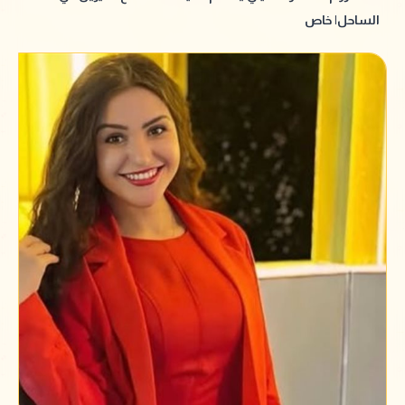
الساحل| خاص