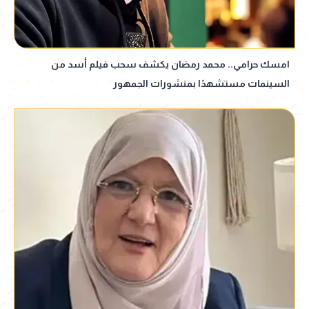
امسك حرامي.. محمد رمضان يكشف سحب فيلم أسد من
السينمات مستشهدًا بمنشورات الجمهور