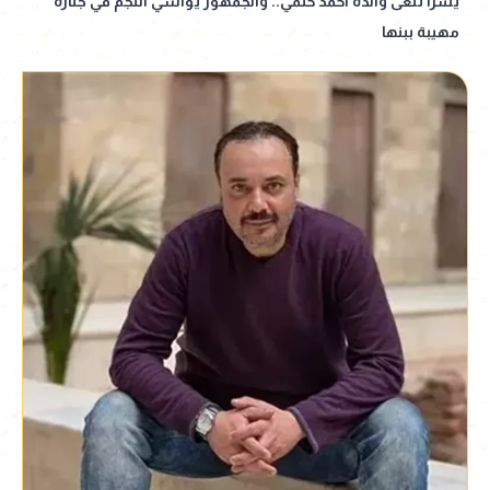
يسرا تنعى والدة أحمد حلمي.. والجمهور يواسي النجم في جنازة
مهيبة ببنها