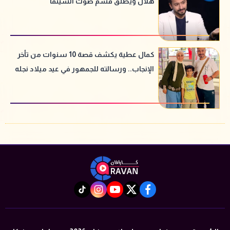
هلال ويطلق قسم صوت السينما
كمال عطية يكشف قصة 10 سنوات من تأخر
الإنجاب.. ورسالته للجمهور في عيد ميلاد نجله
instagram
tiktok
youtube
twitter
facebook