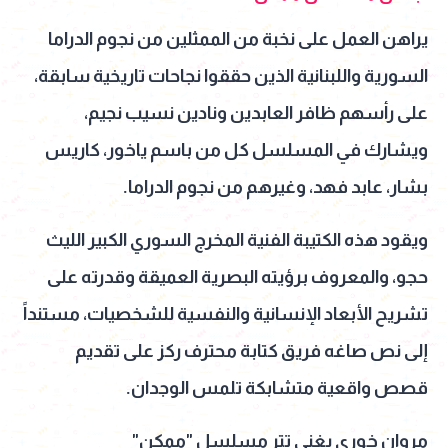
يراهن العمل على نخبة من الممثلين من نجوم الدراما
السورية واللبنانية الذين حققوا نجاحات تاريخية سابقة،
على رأسهم ظافر العابدين ونادين نسيب نجيم،
ويشارك في المسلسل كل من باسم ياخور، كاريس
بشار، عابد فهد، وغيرهم من نجوم الدراما.
ويقود هذه الكتيبة الفنية المخرج السوري الكبير الليث
حجو، والمعروف برؤيته البصرية العميقة وقدرته على
تشريح الأبعاد الإنسانية والنفسية للشخصيات، مستنداً
إلى نص صاغه فريق كتابة محترف ركز على تقديم
قصص واقعية متشابكة تلمس الوجدان.
مروان خوري يغني تتر مسلسل "ممكن"