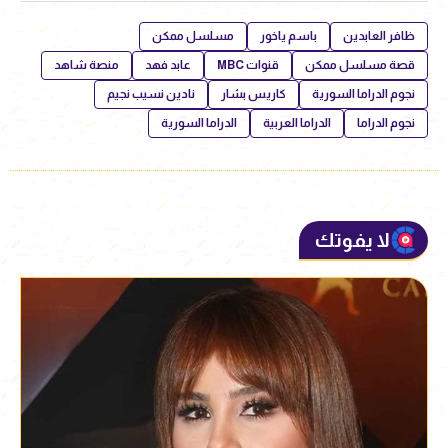
ظافر العابدين
باسم ياخور
مسلسل ممكن
قصة مسلسل ممكن
قنوات MBC
عابد فهد
منصة شاهد
نجوم الدراما السورية
كاريس بشار
نادين نسيب نجيم
نجوم الدراما
الدراما العربية
الدراما السورية
لا يفوتك