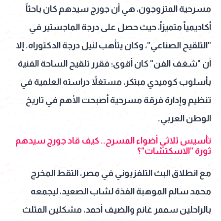
مسرحية المتزوجون، هي أن جورج سيدهم كان باحثاً
أكاديمياً متميزاً، حيث حصل على درجة الماجستير في
"التلقيح الصناعي"، وكان يتأهب لنيل درجة الدكتوراه. إلا
أن "شغف الفن" كان أقوى؛ فقرر تلقيح الساحة الفنية
بأسلوب كوميدي مبتكر، مستغلاً دراسته العلمية في
تنظيم وإدارة فرقة مسرحية أصبحت الأهم في تاريخ
الوطن العربي.
تأسيس ثلاثي أضواء المسرح.. كيف قاد جورج سيدهم
ثورة "الاسكتشات"؟
مع انطلاق البث التلفزيوني في مصر، التقط المخرج
محمد سالم الموهبة الفذة لشاب الصعيد، ليجمعه
بالراحلين سممر غانم والضيف أحمد، مشكلين المثلث