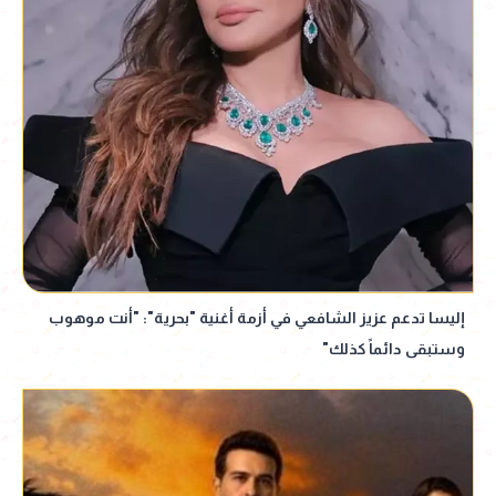
إليسا تدعم عزيز الشافعي في أزمة أغنية "بحرية": "أنت موهوب
وستبقى دائماً كذلك"