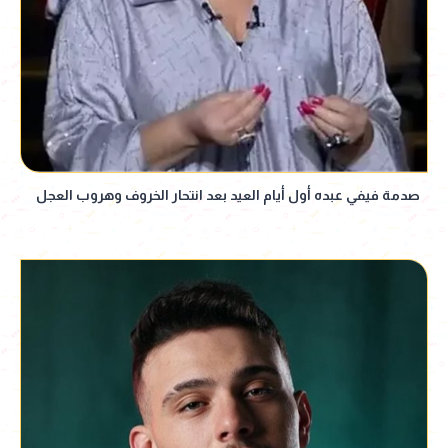
صدمة فيفي عبده أول أيام العيد بعد انتحار الخروف وهروب العجل