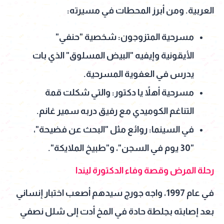
العربية. ومن أبرز المحطات في مسيرته:
مسرحية المتزوجون: شخصية "حنفي"
الأيقونية وإيفيه "البيض المسلوق" الذي بات
يدرس في العفوية المسرحية.
مسرحية أهلاً يا دكتور: والتي شكلت قمة
التناغم الكوميدي مع رفيق دربه سمير غانم.
في السينما: روائع مثل "البحث عن فضيحة"،
"30 يوم في السجن"، و"طبيخ الملايكة".
رحلة المرض وقصة وفاء الدكتورة ليندا
في عام 1997، واجه جورج سيدهم أصعب اختبار إنساني
بعد إصابته بجلطة حادة في المخ أدت إلى شلل نصفي