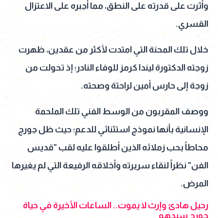
وأثرت على قدرته على النطق، مما أجبره على الاعتزال
القسري.
خلال تلك المحنة التي امتدت لأكثر من عقدين، ظهرت
زوجته الدكتورة ليندا كرمز للوفاء النادر؛ إذ تحولت من
زوجة إلى حارس أمين لراحتة وصحته.
ووصف المقربون من الوسط الفني تلك الملحمة
الإنسانية بأنها نموذج استثنائي للدعم؛ حيث ظل جورج
محاطاً بحب زملائه الذين أطلقوا عليه لقب "قديس
الفن" نظراً لنقاء سريرته وأخلاقه الرفيعة التي لم يغيرها
المرض.
رحيل هادئ وإرث لا يموت.. الساعات الأخيرة في حياة
جورج سيدهم