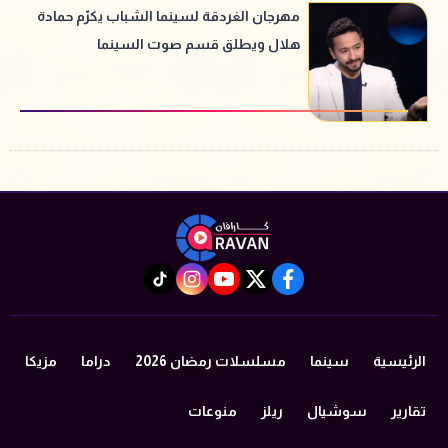
مهرجان الغردقة لسينما الشباب يكرّم حمادة
هلال ويطلق قسم صوت السينما
instagram
tiktok
youtube
twitter
facebook
الرئيسية
سينما
مسلسلات رمضان 2026
دراما
مزيكا
تقارير
سوشيال
ريلز
منوعات