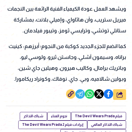
ويشهد العمل عودة الكيمياء الفنية الرائعة بين النجمات
ميريل ستريب، وآن هاثاواي، وإميلي بلانت، بمشاركة
ستانلي توتشي، وترايسي ثومز، وتيبور فيلدمان.
كما انضم للجزء الجديد كوكبة من النجوم؛ أبرزهم: كينيث
براناه، وسيمون آشلي، وجاستن ثيرو، ولوسي ليو،
وباتريك برامال، وكاليب هيرون، وهيلين جاي شين،
وبولين شالاميه، وبي. جاي. نوفاك، وكونراد ريكامورا.
شارك
فيلم The Devil Wears Prada
نجوم الغناء
شباك التذاكر
شباك التذاكر العالمي
إيرادات فيلم The Devil Wears Prada 2