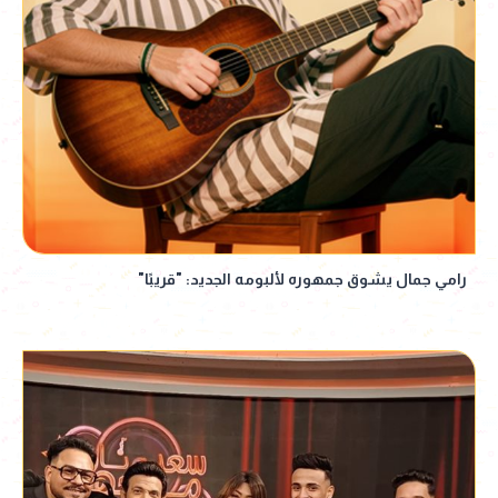
رامي جمال يشوق جمهوره لألبومه الجديد: "قريبًا"