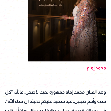
محمد إمام
وهنأ الفنان محمد إمام جمهوره بعيد الأضحى، قائلاً: "كل
سنة وأنتم طيبين، عيد سعيد عليكم جميعًا إن شاء الله"،
في رسالة قصيرة حملت طابعًا بسيطًا ودافئًا، نالت