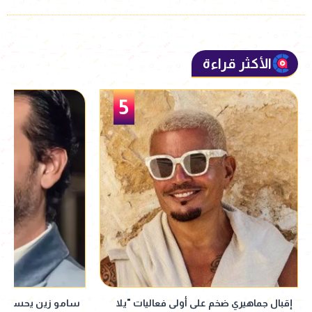
الأكثر قراءة
6
سامو زين يحسم الجدل: مرتبط فعلًا..
"بنت كـ ـلب وخاينة".