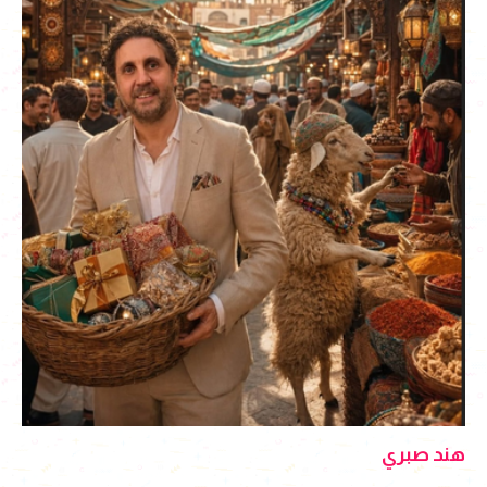
هند صبري