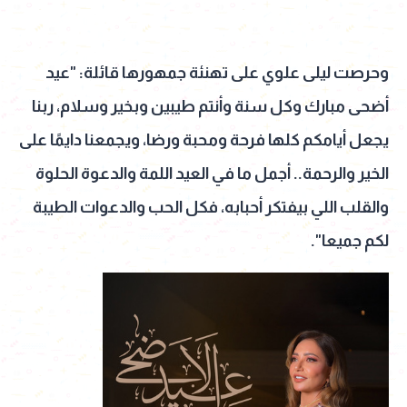
وحرصت ليلى علوي على تهنئة جمهورها قائلة: "عيد
أضحى مبارك وكل سنة وأنتم طيبين وبخير وسلام، ربنا
يجعل أيامكم كلها فرحة ومحبة ورضا، ويجمعنا دايمًا على
الخير والرحمة.. أجمل ما في العيد اللمة والدعوة الحلوة
والقلب اللي بيفتكر أحبابه، فكل الحب والدعوات الطيبة
لكم جميعا".