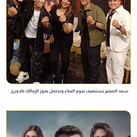
سعد الصغير يستضيف نجوم الغناء ويحتفل بفوز الزمالك بالدورى