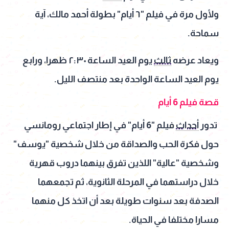
ولأول مرة في فيلم "٦ أيام" بطولة أحمد مالك، آية
سماحة.
ويعاد عرضه
ثالث
يوم العيد الساعة ٢:٣٠ ظهرا، ورابع
يوم العيد الساعة الواحدة بعد منتصف الليل.
قصة فيلم 6 أيام
تدور
أحداث
فيلم "6 أيام" في إطار اجتماعي رومانسي
حول فكرة الحب والصداقة من خلال شخصية "يوسف"
وشخصية "عالية" اللذين تفرق بينهما دروب قهرية
خلال دراستهما في المرحلة الثانوية، ثم تجمعهما
الصدفة بعد سنوات طويلة بعد أن اتخذ كل منهما
مسارا مختلفا في الحياة.