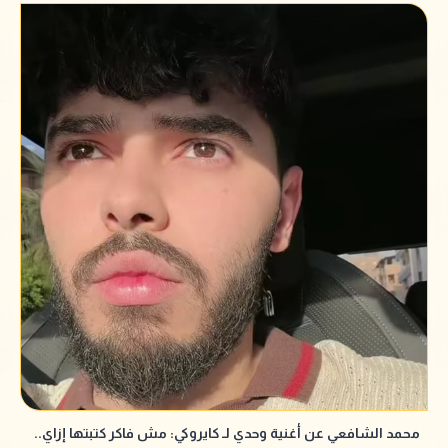
محمد الشافعي عن أغنية وحدي لـ كايروكي: مش فاكر كتبتها إزاي..