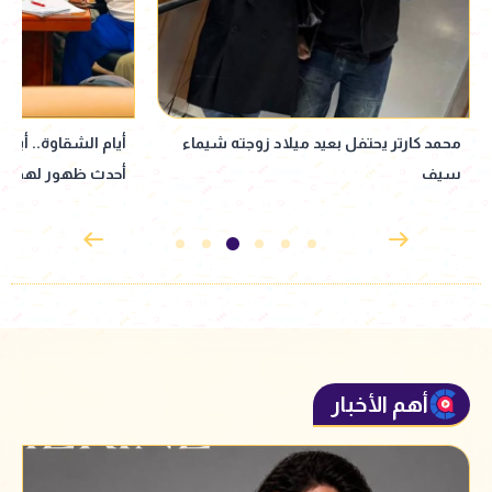
أيام الشقاوة.. أبطال شمس الزناتي2 في
محمد الشافعي عن أغ
أحدث ظهور لهم
مش فاكر كتبتها إز
بإيه
أهم الأخبار