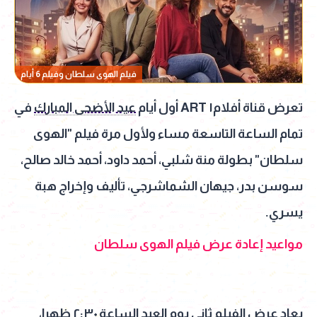
فيلم الهوى سلطان وفيلم 6 أيام
تعرض قناة أفلام١ ART أول أيام
عيد الأضحى المبارك
في
تمام الساعة التاسعة مساء ولأول مرة فيلم "الهوى
سلطان" بطولة منة شلبي، أحمد داود، أحمد خالد صالح،
سوسن بدر، جيهان الشماشرجي، تأليف وإخراج هبة
يسري.
مواعيد إعادة عرض فيلم الهوى سلطان
يعاد عرض الفيلم ثاني يوم العيد الساعة ٢:٣٠ ظهرا،