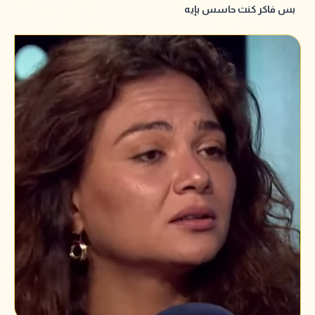
بس فاكر كنت حاسس بإيه