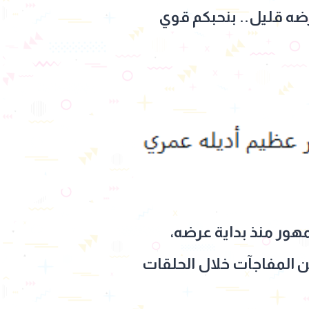
ضه قليل.. بنحبكم قوي
عل واسع بين الجمهور منذ بداية عرضه،
ن المفاجآت خلال الحلقات