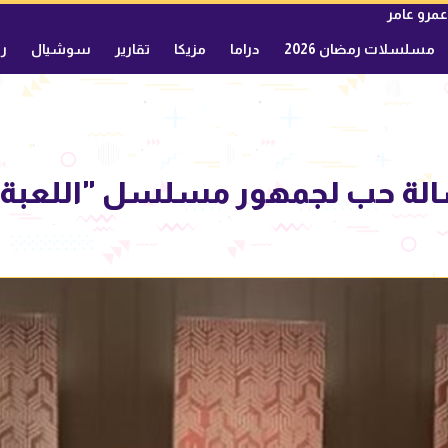
عمرو عامر
مسلسلات رمضان 2026
دراما
مزيكا
تقارير
سوشيال
ري
لة حب لجمهور مسلسل "اللعبة5"