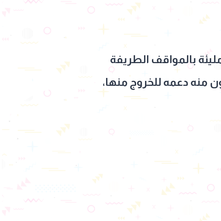
يئة بالمواقف الطريفة
ن منه دعمه للخروج منها،