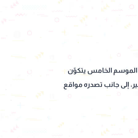
ت الأخيرة من مسلسل "اللعبة5"، خاصة أن الموسم الخامس يتكوّن
ير، إلى جانب تصدره مواقع