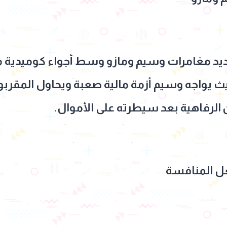
يد مغامرات وسيم ومازو وسط أجواء كوميدية مل
يث يواجه وسيم أزمة مالية صعبة ويحاول المقربو
 الرفاهية بعد سيطرته على الأموال.
ل المنافسة