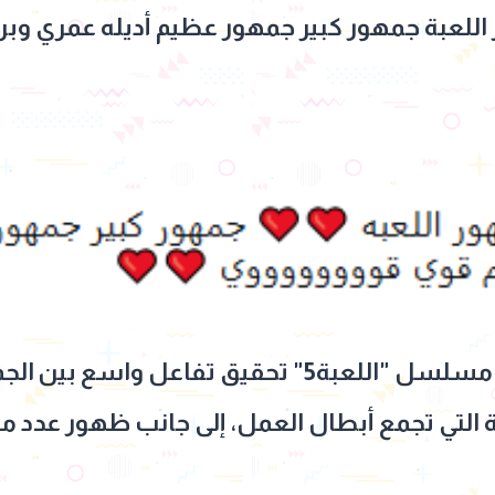
لعبة جمهور كبير جمهور عظيم أديله عمري وبر
ويواصل الجزء الخامس من مسلسل "اللعبة5" تحقيق تفا
 التي تجمع أبطال العمل، إلى جانب ظهور عدد م