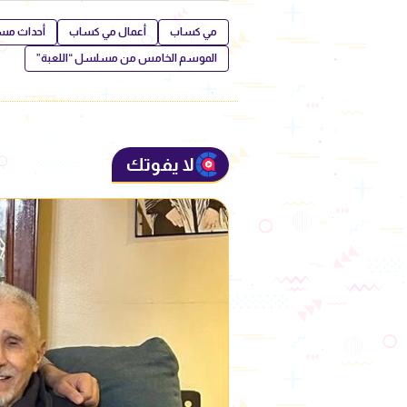
مي كساب
أعمال مي كساب
أحداث مس
الموسم الخامس من مسلسل “اللعبة”
لا يفوتك