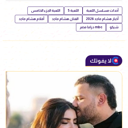
أحداث مسلسل اللعبة
اللعبة 5
اللعبة الجزء الخامس
أخبار هشام ماجد 2026
الفنان هشام ماجد
أفلام هشام ماجد
شيكو
mbc دراما مصر
لا يفوتك