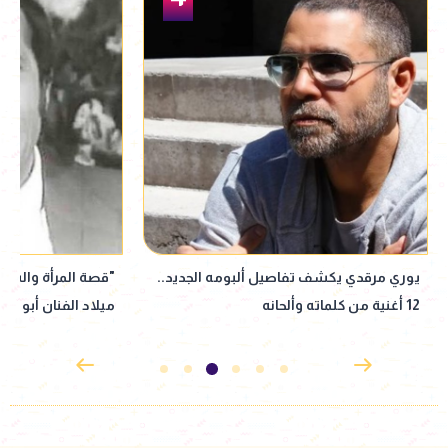
"قصة المرأة والساطور في حياته".. ذكرى
الفنان رامي وحيد لـ
ميلاد الفنان أبو بكر عزت
كليرمونت أصعب حاج
نعرف بعض