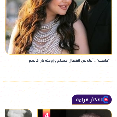
"خلصت".. أنباء عن انفصال مسلم وزوجته يارا قاسم
الأكثر قراءة
5